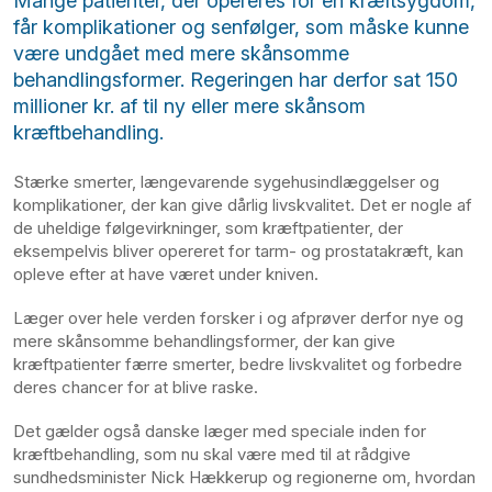
Mange patienter, der opereres for en kræftsygdom,
får komplikationer og senfølger, som måske kunne
være undgået med mere skånsomme
behandlingsformer. Regeringen har derfor sat 150
millioner kr. af til ny eller mere skånsom
kræftbehandling.
Stærke smerter, længevarende sygehusindlæggelser og
komplikationer, der kan give dårlig livskvalitet. Det er nogle af
de uheldige følgevirkninger, som kræftpatienter, der
eksempelvis bliver opereret for tarm- og prostatakræft, kan
opleve efter at have været under kniven.
Læger over hele verden forsker i og afprøver derfor nye og
mere skånsomme behandlingsformer, der kan give
kræftpatienter færre smerter, bedre livskvalitet og forbedre
deres chancer for at blive raske.
Det gælder også danske læger med speciale inden for
kræftbehandling, som nu skal være med til at rådgive
sundhedsminister Nick Hækkerup og regionerne om, hvordan