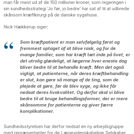
man får mest ud af de 150 millioner kroner, som regeringen i
sin sundhedsstrategi ’Jo før, jo bedre’ har sat af til at udbrede
skånsom kræftkirurgi på de danske sygehuse.
Nick Hækkerup siger:
Som kræftpatient er man selvfølgelig først og
fremmest optaget af at blive rask, og for de
mange familier, som har kræft tæt inde på livet, er
det utrolig glædeligt, at lægerne hver eneste dag
bliver bedre til at behandle kræft. Men det også
vigtigt, at patienterne, når deres kræftbehandling
er slut, kan gøre så mange af de ting, som de
plejede at gøre, før de blev syge, og ikke får
nedsat deres livskvalitet. Og derfor skal vi blive
bedre til at bruge behandlingsformer, der er mere
skånsomme for patienterne og giver færre
komplikationer.
Sundhedsstyrelsen har derfor nedsat en ny arbejdsgruppe
med repræsentanter for de Lægevidenskabelige Selskaber,