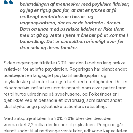
behandlingen af mennesker med psykiske lidelser,
og jeg er rigtig glad for, at det er lykkes at få
nedbragt ventetiderne i børne- og
ungepsykiatrien, der nu er de korteste i årevis.
Børn og unge med psykiske lidelser er ikke tjent
med at gå og vente i flere måneder på at komme i
behandling. Det er simpelthen urimeligt over for
dem selv og deres familier.
Siden regeringen tiltrådte i 2011, har den taget en lang række
initiativer for at løfte psykiatrien. Regeringen har blandt andet
udarbejdet en langsigtet psykiatrihandlingsplan, og
psykiatriske patienter har også fået bedre rettigheder. Der er
eksempelvis indført en udredningsret, som giver patienterne
ret til hurtig udredning på sygehusene, og Folketinget er i
øjeblikket ved at behandle et lovforslag, som blandt andet
skal styrke unge psykiatriske patienters retsstilling.
Med satspuljeaftalen fra 2015-2018 blev der desuden
øremærket 2,2 milliarder kroner til psykiatrien. Pengene går
blandt andet til at nedbringe ventetider, udbygge kapaciteten,