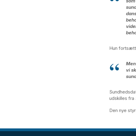
som 
sund
dans
beha
vide
beha
Hun fortsætt
Men 
vi s
sund
Sundhedsdata
udskilles fr
Den nye styr