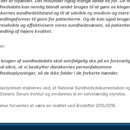
det er tilfældet. Det misunder rigtig mange lande os for. De
hedsdata kan nemlig blandt andet bruges til at gøre os kloge
kernes sundhedstilstand og til at udvikle ny medicin og mere
ndlingsformer til gavn for patienterne. Og de kan også bruges 
reudvikle og effektivisere vores sundhedsvæsen, så patienter
ndling af højere kvalitet.
er:
brugen af sundhedsdata skal selvfølgelig ske på en forsvarli
kal sikre, at vi beskytter danskernes personfølsomme
hedsoplysninger, så de ikke falder i de forkerte hænder.
styrelsen etableres ved, at National Sundhedsdokumentation og
a Statens Serum Institut og omdannes til en selvstændig styrelse.
else forventes at være en realitet ved årsskiftet 2015/2016.