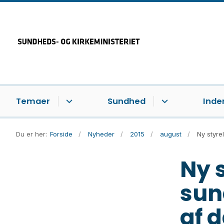
Temaer
Sundhed
Inde
Du er her:
Forside
Nyheder
2015
august
Ny styre
Ny 
sun
af 