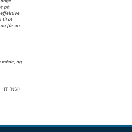
 mange
re på
 effektive
til at
ne får en
g måde, og
 -IT (NSI)