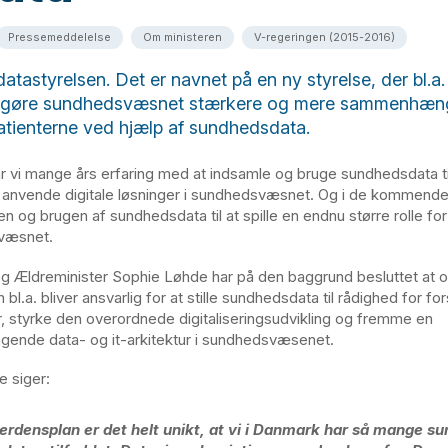
Pressemeddelelse
Om ministeren
V-regeringen (2015-2016)
astyrelsen. Det er navnet på en ny styrelse, der bl.a. f
 gøre sundhedsvæsnet stærkere og mere sammenhæng
atienterne ved hjælp af sundhedsdata.
r vi mange års erfaring med at indsamle og bruge sundhedsdata til
 anvende digitale løsninger i sundhedsvæsnet. Og i de kommend
gen og brugen af sundhedsdata til at spille en endnu større rolle fo
væsnet.
 Ældreminister Sophie Løhde har på den baggrund besluttet at o
 bl.a. bliver ansvarlig for at stille sundhedsdata til rådighed for f
 styrke den overordnede digitaliseringsudvikling og fremme en
nde data- og it-arkitektur i sundhedsvæsenet.
 siger:
erdensplan er det helt unikt, at vi i Danmark har så mange s