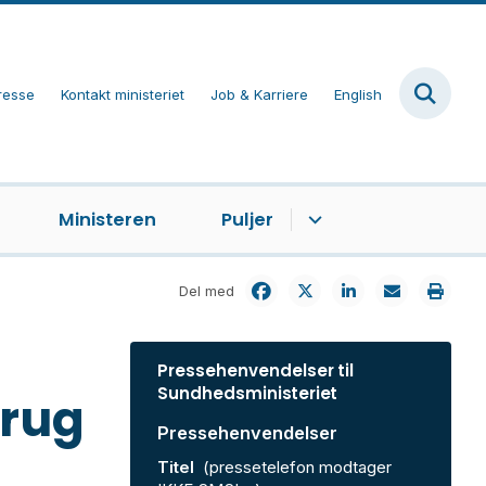
resse
Kontakt ministeriet
Job & Karriere
English
Ministeren
Puljer
Del med
Pressehenvendelser til
Sundhedsministeriet
rug
Pressehenvendelser
Titel
(pressetelefon modtager