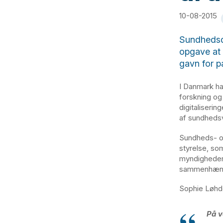
10-08-2015
Sundhedsdat
opgave at
gavn for p
I Danmark ha
forskning og
digitaliserin
af sundheds
Sundheds- og
styrelse, som
myndigheder,
sammenhænge
Sophie Løhde
På v