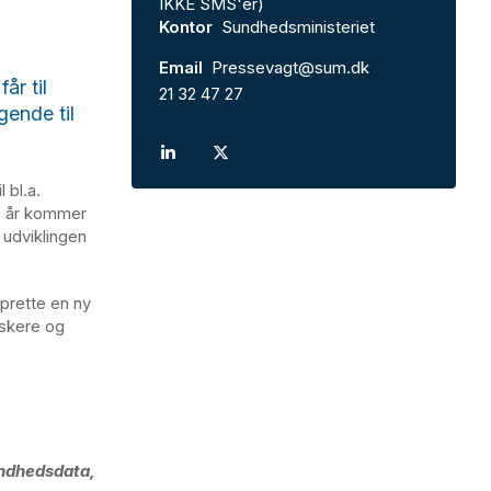
IKKE SMS'er)
Kontor
Sundhedsministeriet
Email
Pressevagt@sum.dk
år til
21 32 47 27
ende til
 bl.a.
e år kommer
r udviklingen
prette en ny
orskere og
undhedsdata,