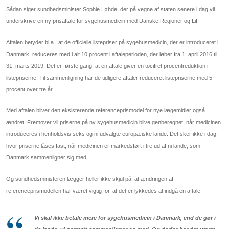
Sådan siger sundhedsminister Sophie Løhde, der på vegne af staten senere i dag vil
underskrive en ny prisaftale for sygehusmedicin med Danske Regioner og Lif.
Aftalen betyder bl.a., at de officielle listepriser på sygehusmedicin, der er introduceret i
Danmark, reduceres med i alt 10 procent i aftaleperioden, der løber fra 1. april 2016 til
31. marts 2019. Det er første gang, at en aftale giver en tocifret procentreduktion i
listepriserne. Til sammenligning har de tidligere aftaler reduceret listepriserne med 5
procent over tre år.
Med aftalen bliver den eksisterende referenceprismodel for nye lægemidler også
ændret. Fremover vil priserne på ny sygehusmedicin blive genberegnet, når medicinen
introduceres i henholdsvis seks og ni udvalgte europæiske lande. Det sker ikke i dag,
hvor priserne låses fast, når medicinen er markedsført i tre ud af ni lande, som
Danmark sammenligner sig med.
Og sundhedsministeren lægger heller ikke skjul på, at ændringen af
referenceprismodellen har været vigtig for, at det er lykkedes at indgå en aftale:
Vi skal ikke betale mere for sygehusmedicin i Danmark, end de gør i