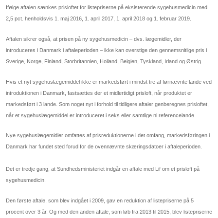
Ifølge aftalen sænkes prisloftet for listepriserne på eksisterende sygehusmedicin med
2,5 pct. henholdsvis 1. maj 2016, 1. april 2017, 1. april 2018 og 1. februar 2019.
Aftalen sikrer også, at prisen på ny sygehusmedicin – dvs. lægemidler, der
introduceres i Danmark i aftaleperioden – ikke kan overstige den gennemsnitlige pris i
Sverige, Norge, Finland, Storbritannien, Holland, Belgien, Tyskland, Irland og Østrig.
Hvis et nyt sygehuslægemiddel ikke er markedsført i mindst tre af førnævnte lande ved
introduktionen i Danmark, fastsættes der et midlertidigt prisloft, når produktet er
markedsført i 3 lande. Som noget nyt i forhold til tidligere aftaler genberegnes prisloftet,
når et sygehuslægemiddel er introduceret i seks eller samtlige ni referencelande.
Nye sygehuslægemidler omfattes af prisreduktionerne i det omfang, markedsføringen i
Danmark har fundet sted forud for de ovennævnte skæringsdatoer i aftaleperioden.
Det er tredje gang, at Sundhedsministeriet indgår en aftale med Lif om et prisloft på
sygehusmedicin.
Den første aftale, som blev indgået i 2009, gav en reduktion af listepriserne på 5
procent over 3 år. Og med den anden aftale, som løb fra 2013 til 2015, blev listepriserne