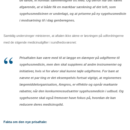
de lande, vi normalt sammenligner os med. Og derfor har det været
afgørende, at vi både fik en mærkbar sænkning af det loft, som
sygehusmedicinen er underlagt, og at priserne på ny sygehusmedicin
i modsætning til i dag genberegnes.
Samtidig understreger ministeren, at aftalen ikke alene er løsningen på udfordringerne
med de stigende medicinudgifter i sundhedsvæsnet:
Prisaftalen kan være med til at lægge en dæmper på udgifterne til
sygehusmedicin, men den skal suppleres af andre instrumenter og
initiativer, hvis vi for alvor skal kunne tøjle udgifterne. For bare at
nævne et par ting er det eksempelvis fortsat vigtigt, at regionernes
lægemiddelorganisation, Amgros, er effektiv og opnår markante
rabatter, når den konkurrenceudsætter sygehusmedicin i udbud. Og
sygehusene skal også fremover have fokus på, hvordan de kan
reducere deres medicinspild.
Fakta om den nye prisaftale: