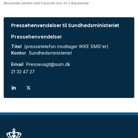
tilsvarende sænket med 5 procent over en 3-årig periode.
Pressehenvendelser til Sundhedsministeriet
Pressehenvendelser
Titel
(pressetelefon modtager IKKE SMS'er)
Kontor
Sundhedsministeriet
Email
Pressevagt@sum.dk
21 32 47 27