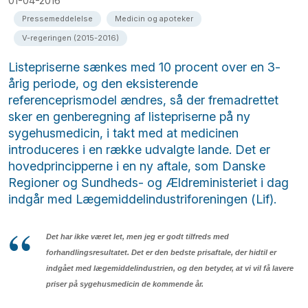
01-04-2016
Pressemeddelelse
Medicin og apoteker
V-regeringen (2015-2016)
Listepriserne sænkes med 10 procent over en 3-
årig periode, og den eksisterende
referenceprismodel ændres, så der fremadrettet
sker en genberegning af listepriserne på ny
sygehusmedicin, i takt med at medicinen
introduceres i en række udvalgte lande. Det er
hovedprincipperne i en ny aftale, som Danske
Regioner og Sundheds- og Ældreministeriet i dag
indgår med Lægemiddelindustriforeningen (Lif).
Det har ikke været let, men jeg er godt tilfreds med
forhandlingsresultatet. Det er den bedste prisaftale, der hidtil er
indgået med lægemiddelindustrien, og den betyder, at vi vil få lavere
priser på sygehusmedicin de kommende år.