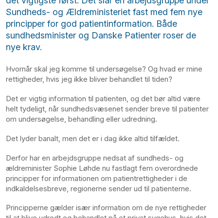
det vigtigste først. Det slår en arbejdsgruppe under
Sundheds- og Ældreministeriet fast med fem nye
principper for god patientinformation. Både
sundhedsminister og Danske Patienter roser de
nye krav.
Hvornår skal jeg komme til undersøgelse? Og hvad er mine
rettigheder, hvis jeg ikke bliver behandlet til tiden?
Det er vigtig information til patienten, og det bør altid være
helt tydeligt, når sundhedsvæsenet sender breve til patienter
om undersøgelse, behandling eller udredning.
Det lyder banalt, men det er i dag ikke altid tilfældet.
Derfor har en arbejdsgruppe nedsat af sundheds- og
ældreminister Sophie Løhde nu fastlagt fem overordnede
principper for informationen om patientrettigheder i de
indkaldelsesbreve, regionerne sender ud til patienterne.
Principperne gælder især information om de nye rettigheder
til at blive udredt og behandlet på et privat sygehus, hvis det