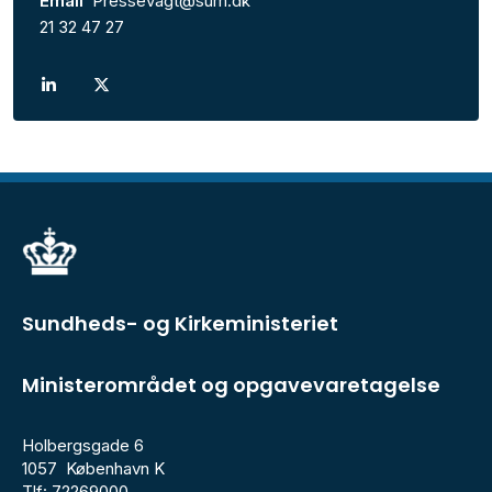
Email
Pressevagt@sum.dk
21 32 47 27
Sundheds- og Kirkeministeriet
Ministerområdet og opgavevaretagelse
Holbergsgade 6
1057 København K
Tlf: 72269000