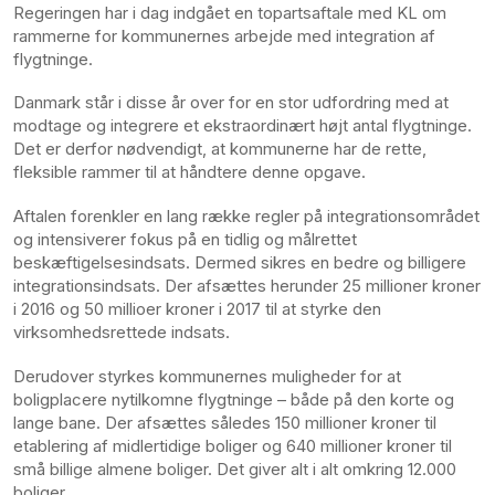
Regeringen har i dag indgået en topartsaftale med KL om
rammerne for kommunernes arbejde med integration af
flygtninge.
Danmark står i disse år over for en stor udfordring med at
modtage og integrere et ekstraordinært højt antal flygtninge.
Det er derfor nødvendigt, at kommunerne har de rette,
fleksible rammer til at håndtere denne opgave.
Aftalen forenkler en lang række regler på integrationsområdet
og intensiverer fokus på en tidlig og målrettet
beskæftigelsesindsats. Dermed sikres en bedre og billigere
integrationsindsats. Der afsættes herunder 25 millioner kroner
i 2016 og 50 millioer kroner i 2017 til at styrke den
virksomhedsrettede indsats.
Derudover styrkes kommunernes muligheder for at
boligplacere nytilkomne flygtninge – både på den korte og
lange bane. Der afsættes således 150 millioner kroner til
etablering af midlertidige boliger og 640 millioner kroner til
små billige almene boliger. Det giver alt i alt omkring 12.000
boliger.