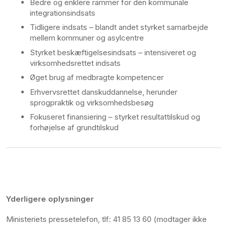
Bedre og enklere rammer for den kommunale
integrationsindsats
Tidligere indsats – blandt andet styrket samarbejde
mellem kommuner og asylcentre
Styrket beskæftigelsesindsats – intensiveret og
virksomhedsrettet indsats
Øget brug af medbragte kompetencer
Erhvervsrettet danskuddannelse, herunder
sprogpraktik og virksomhedsbesøg
Fokuseret finansiering – styrket resultattilskud og
forhøjelse af grundtilskud
Yderligere oplysninger
Ministeriets pressetelefon, tlf: 41 85 13 60 (modtager ikke