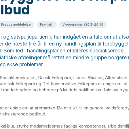
ilbud
Pressemeddelelse
Psykiatri
V-regeringen (2015-2016)
 og satspuljepartierne har indgået en aftale om at afs
er de næste fire år til en ny handlingsplan til forebygge
d. Som led i handlingsplanen etableres specialiserede
iatriske afdelinger målrettet en mindre gruppe borgere
mplekse problemer.
ocialdemokratiet, Dansk Folkeparti, Liberal Alliance, Alternativet
ialistisk Folkeparti og Det Konservative Folkeparti er enige om, at
, at medarbejdere og beboere på landets botilbud kan føle sig tryg
rne er enige om at øremærke 124 mio. kr. til en generel voldsfore
e eksisterende botilbud.
e skal bl.a. styrke medarbejdernes faglige kompetencer, arbejdsmil