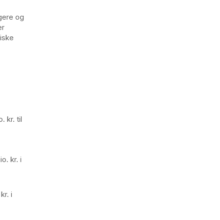
gere og
er
riske
kr. til
. kr. i
r. i