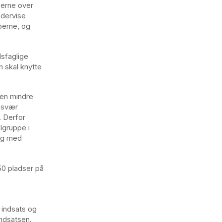
serne over
ndervise
oerne, og
dsfaglige
m skal knytte
 en mindre
 svær
. Derfor
lgruppe i
 og med
150 pladser på
 indsats og
indsatsen.