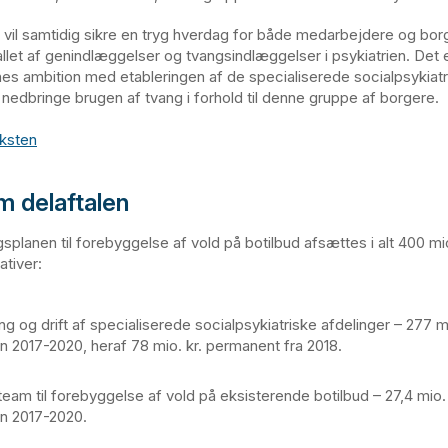
 vil samtidig sikre en tryg hverdag for både medarbejdere og bor
llet af genindlæggelser og tvangsindlæggelser i psykiatrien. Det 
rnes ambition med etableringen af de specialiserede socialpsykiat
t nedbringe brugen af tvang i forhold til denne gruppe af borgere.
eksten
m delaftalen
planen til forebyggelse af vold på botilbud afsættes i alt 400 mio. 
ativer:
ng og drift af specialiserede socialpsykiatriske afdelinger – 277 mio
n 2017-2020, heraf 78 mio. kr. permanent fra 2018.
team til forebyggelse af vold på eksisterende botilbud – 27,4 mio. k
n 2017-2020.