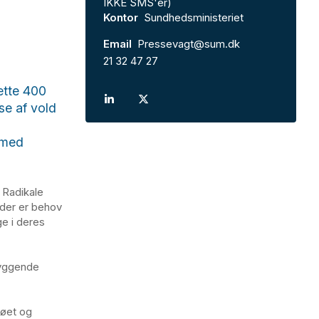
IKKE SMS'er)
Kontor
Sundhedsministeriet
Email
Pressevagt@sum.dk
21 32 47 27
ætte 400
lse af vold
 med
, Radikale
 der er behov
ge i deres
byggende
jøet og