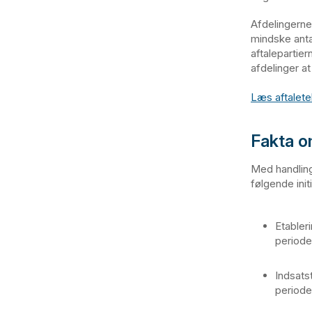
Afdelingerne
mindske anta
aftalepartie
afdelinger a
Læs aftalet
Fakta o
Med handlings
følgende initi
Etableri
periode
Indsats
periode