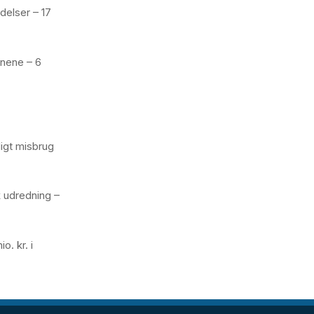
delser – 17
ynene – 6
igt misbrug
k udredning –
o. kr. i