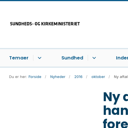
Temaer
Sundhed
Inde
Du er her:
Forside
Nyheder
2016
oktober
Ny aftal
Ny a
han
for