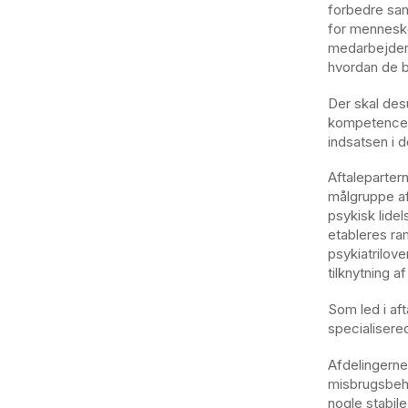
forbedre sa
for menneske
medarbejdere
hvordan de b
Der skal des
kompetencer 
indsatsen i 
Aftaleparter
målgruppe a
psykisk lide
etableres ra
psykiatrilov
tilknytning a
Som led i aft
specialisere
Afdelingerne
misbrugsbeha
nogle stabil