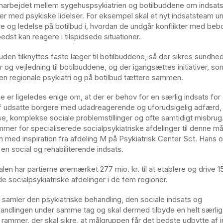
marbejdet mellem sygehuspsykiatrien og botilbuddene om indsat
r med psykiske lidelser. For eksempel skal et nyt indsatsteam u
 og ledelse på botilbud i, hvordan de undgår konflikter med beb
edst kan reagere i tilspidsede situationer.
uden tilknyttes faste læger til botilbuddene, så der sikres sundhe
og vejledning til botilbuddene, og der igangsættes initiativer, so
den regionale psykiatri og på botilbud tættere sammen.
ne er ligeledes enige om, at der er behov for en særlig indsats for
f udsatte borgere med udadreagerende og uforudsigelig adfærd,
lse, komplekse sociale problemstillinger og ofte samtidigt misbrug
mmer for specialiserede socialpsykiatriske afdelinger til denne må
en med inspiration fra afdeling M på Psykiatrisk Center Sct. Hans
f en social og rehabiliterende indsats.
alen har partierne øremærket 277 mio. kr. til at etablere og drive 
de socialpsykiatriske afdelinger i de fem regioner.
 samler den psykiatriske behandling, den sociale indsats og
ndlingen under samme tag og skal dermed tilbyde en helt særlig
e rammer, der skal sikre, at målgruppen får det bedste udbytte af 