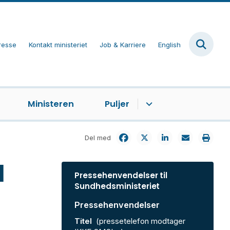
resse
Kontakt ministeriet
Job & Karriere
English
Ministeren
Puljer
Del med
l
Pressehenvendelser til
Sundhedsministeriet
Pressehenvendelser
Titel
(pressetelefon modtager