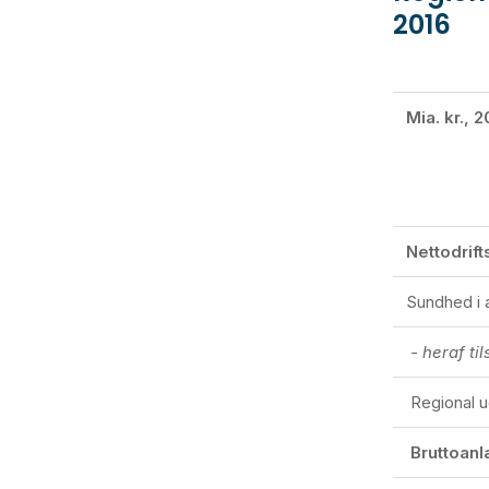
2016
Mia. kr., 2
Nettodrift
Sundhed i a
- heraf t
Regional ud
Bruttoanl