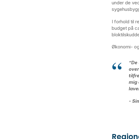
under de ved
sygehusbygg
I forhold til
budget på ca
bloktilskudde
Økonomi- og 
”De 
over
tilf
mig 
lave
- Si
Region