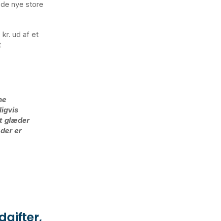
 de nye store
 kr. ud af et
t
ne
igvis
et glæder
 der er
gifter,