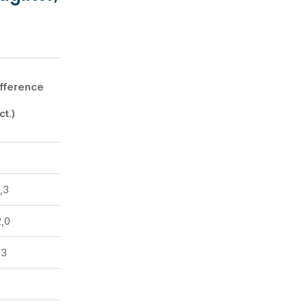
ifference
ct.)
,3
,0
,3