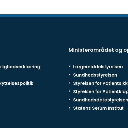
Ministerområdet og 
lighedserklæring
Lægemiddelstyrelsen
Sundhedsstyrelsen
yttelsespolitik
Styrelsen for Patientsik
Styrelsen for Patientkla
Sundhedsdatastyrelse
Statens Serum Institut