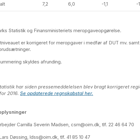
alt
7,2
6,0
-1,1
-1
rks Statistik og Finansministeriets meropgaveopgørelse.
niveauet er korrigeret for meropgaver i medfør af DUT mv. sam
forudsætninger.
 summering skyldes afrunding.
atistik har siden pressemeddelelsen blev bragt korrigeret reg
for 2016.
Se opdaterede regnskabstal her.
oplysninger
bejder Camilla Severin Madsen, csm@oim.dk, tlf. 22 46 64 70
ars Døssing, ldss@oim.dk, tlf. 41 85 10 47