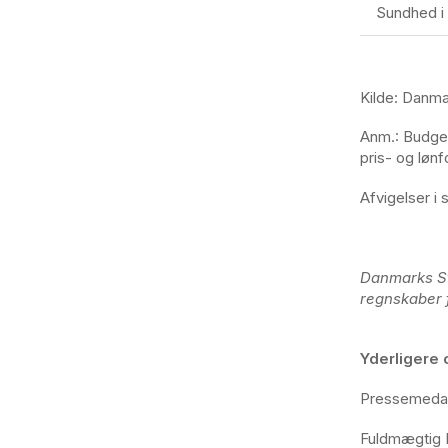
Sundhed i 
Kilde: Danma
Anm.: Budget
pris- og løn
Afvigelser i
Danmarks St
regnskaber 
Yderligere 
Pressemedar
Fuldmægtig L