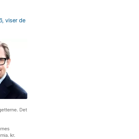
, viser de
getterne. Det
ernes
mia. kr.