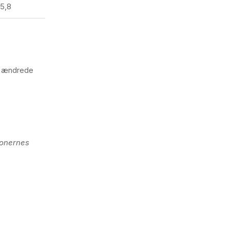
5,8
t ændrede
ionernes