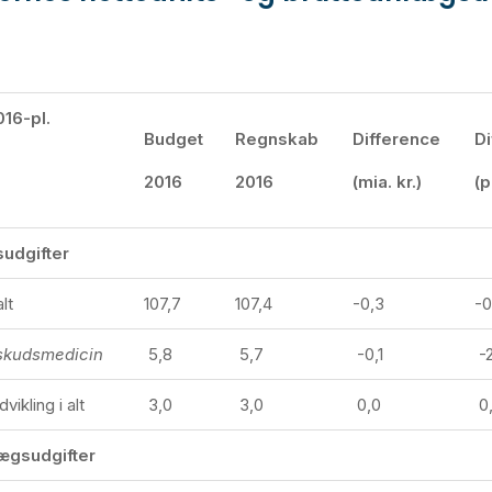
016-pl.
Budget
Regnskab
Difference
D
2016
2016
(mia. kr.)
(p
sudgifter
lt
107,7
107,4
-0,3
-0
ilskudsmedicin
5,8
5,7
-0,1
-2
vikling i alt
3,0
3,0
0,0
0
ægsudgifter