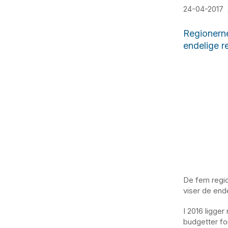
24-04-2017
Regionerne
endelige r
De fem regio
viser de end
I 2016 ligger
budgetter for