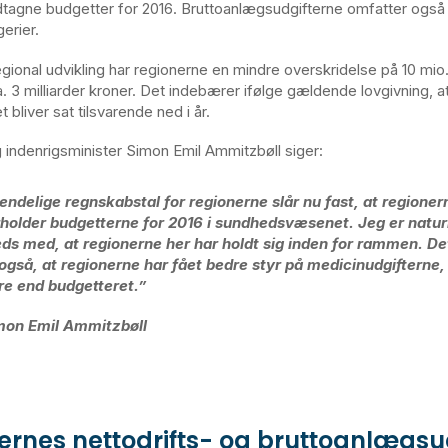
tagne budgetter for 2016. Bruttoanlægsudgifterne omfatter også
erier.
 regional udvikling har regionerne en mindre overskridelse på 10 mio.
. 3 milliarder kroner. Det indebærer ifølge gældende lovgivning, a
t bliver sat tilsvarende ned i år.
indenrigsminister Simon Emil Ammitzbøll siger:
endelige regnskabstal for regionerne slår nu fast, at regioner
holder budgetterne for 2016 i sundhedsvæsenet. Jeg er naturl
reds med, at regionerne her har holdt sig inden for rammen. D
også, at regionerne har fået bedre styr på medicinudgifterne,
re end budgetteret.”
mon Emil Ammitzbøll
ernes nettodrifts- og bruttoanlægsud