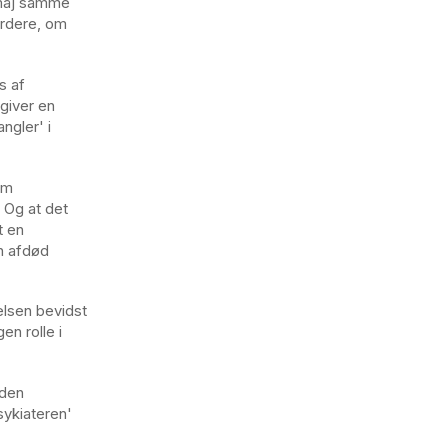
 maj samme
urdere, om
s af
giver en
ngler' i
om
 Og at det
t en
n afdød
elsen bevidst
en rolle i
'den
sykiateren'