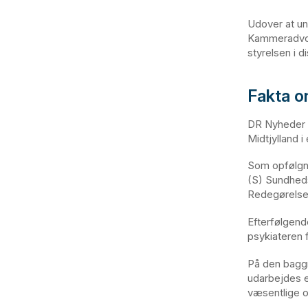
Udover at un
Kammeradvok
styrelsen i 
Fakta 
DR Nyheder s
Midtjylland 
Som opfølgn
(S) Sundheds
Redegørelsen
Efterfølgend
psykiateren 
På den baggr
udarbejdes e
væsentlige o