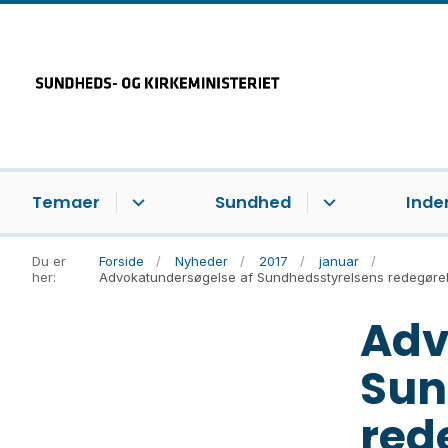
Temaer
Sundhed
Inde
Du er
Forside
Nyheder
2017
januar
her:
Advokatundersøgelse af Sundhedsstyrelsens redegørels
Adv
Sun
red