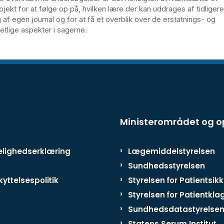
jekt for at følge op på, hvilken lære der kan uddrages af tidligere
f egen journal og for at få et overblik over de erstatnings- og
etlige aspekter i sagerne.
Ministerområdet og 
lighedserklæring
Lægemiddelstyrelsen
Sundhedsstyrelsen
yttelsespolitik
Styrelsen for Patientsik
Styrelsen for Patientkla
Sundhedsdatastyrelse
Statens Serum Institut