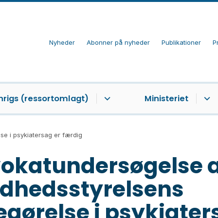
Nyheder
Abonner på nyheder
Publikationer
P
nrigs (ressortomlagt)
Ministeriet
e i psykiatersag er færdig
okatundersøgelse a
dhedsstyrelsens
egørelse i psykiate