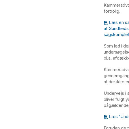
Kammeradvok
fortrolig.
Læs en sa
af Sundhedss
sagskompleks
Som led i den
undersøgelse
bl.a. afdækk
Kammeradvok
gennemgangen
at der ikke er
Undervejs i 
bliver fulgt 
pågældende 
Læs 'Unde
Foruden de t