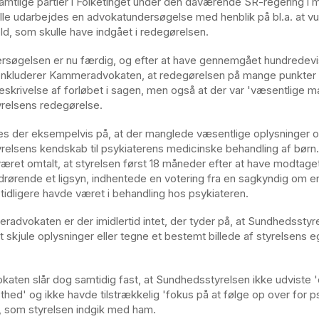
amtlige partier i Folketinget under den daværende SR-regering i
kulle udarbejdes en advokatundersøgelse med henblik på bl.a. at v
old, som skulle have indgået i redegørelsen.
søgelsen er nu færdig, og efter at have gennemgået hundredevi
onkluderer Kammeradvokaten, at redegørelsen på mange punkter 
eskrivelse af forløbet i sagen, men også at der var 'væsentlige ma
relsens redegørelse.
s der eksempelvis på, at der manglede væsentlige oplysninger 
elsens kendskab til psykiaterens medicinske behandling af børn.
æret omtalt, at styrelsen først 18 måneder efter at have modtage
drørende et ligsyn, indhentede en votering fra en sagkyndig om e
 tidligere havde været i behandling hos psykiateren.
radvokaten er der imidlertid intet, der tyder på, at Sundhedsstyr
t skjule oplysninger eller tegne et bestemt billede af styrelsens eg
ten slår dog samtidig fast, at Sundhedsstyrelsen ikke udviste 
thed' og ikke havde tilstrækkelig 'fokus på at følge op over for p
r, som styrelsen indgik med ham.