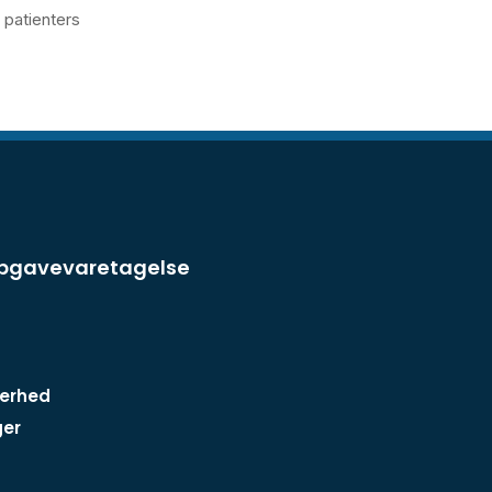
 patienters
opgavevaretagelse
kerhed
ger
n