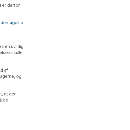
 er derfor
ndersøgelse
es en uvildig
lsen skulle
d af
sagerne, og
, at der
på de