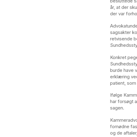
besluttede s
år, at der s
der var forh
Advokatunder
sagsakter k
retvisende b
Sundhedssty
Konkret pege
Sundhedsstyr
burde have v
erklæring ve
patient, som
Ifølge Kamme
har forsøgt a
sagen.
Kammeradvoka
fornødne fas
og de aftale