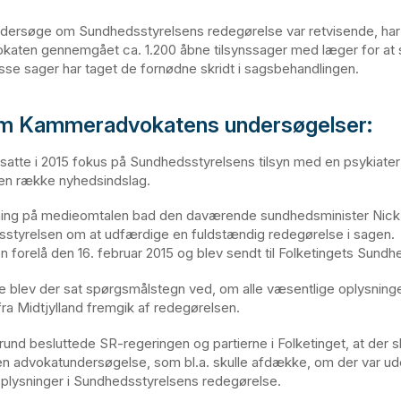
dersøge om Sundhedsstyrelsens redegørelse var retvisende, har
aten gennemgået ca. 1.200 åbne tilsynssager med læger for at 
disse sager har taget de fornødne skridt i sagsbehandlingen.
om Kammeradvokatens undersøgelser:
atte i 2015 fokus på Sundhedsstyrelsens tilsyn med en psykiater
i en række nyhedsindslag.
ing på medieomtalen bad den daværende sundhedsminister Nic
styrelsen om at udfærdige en fuldstændig redegørelse i sagen.
 forelå den 16. februar 2015 og blev sendt til Folketingets Sundh
e blev der sat spørgsmålstegn ved, om alle væsentlige oplysning
fra Midtjylland fremgik af redegørelsen.
und besluttede SR-regeringen og partierne i Folketinget, at der s
n advokatundersøgelse, som bl.a. skulle afdække, om der var ud
plysninger i Sundhedsstyrelsens redegørelse.