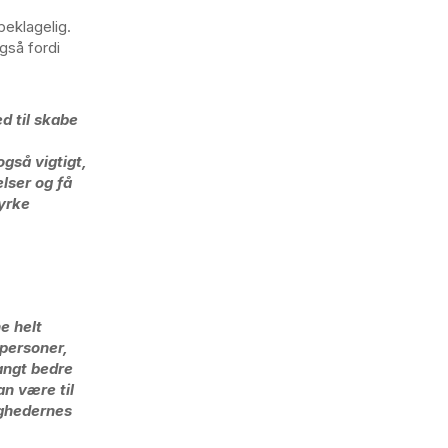
beklagelig.
gså fordi
d til skabe
gså vigtigt,
lser og få
tyrke
e helt
personer,
angt bedre
an være til
ighedernes