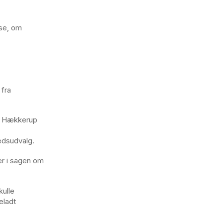
se, om
 fra
k Hækkerup
edsudvalg.
er i sagen om
kulle
eladt