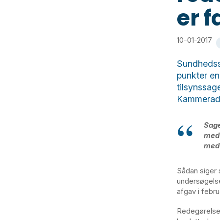
er 
10-01-2017
Sundhedss
punkter en
tilsynssag
Kammeradvo
Sage
med 
med 
Sådan siger 
undersøgelse
afgav i febru
Redegørelsen