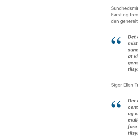
Sundhedsmini
Først og fre
den generelt 
Det 
mist
sund
at v
gens
tils
Siger Ellen 
Der 
cent
og v
muli
fare
tils