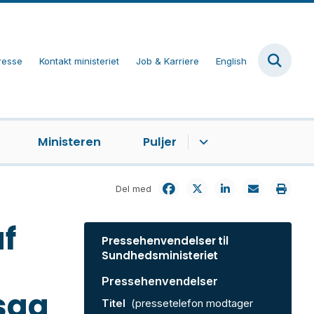
resse
Kontakt ministeriet
Job & Karriere
English
Ministeren
Puljer
Del med
f
Pressehenvendelser til
Sundhedsministeriet
Pressehenvendelser
rsag
Titel
(pressetelefon modtager