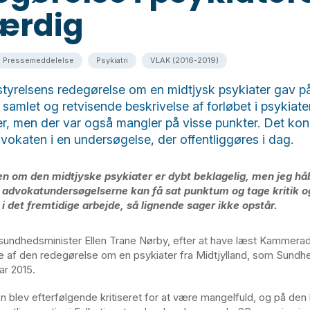
færdig
Pressemeddelelse
Psykiatri
VLAK (2016-2019)
tyrelsens redegørelse om en midtjysk psykiater gav 
 samlet og retvisende beskrivelse af forløbet i psykiat
er, men der var også mangler på visse punkter. Det kon
katen i en undersøgelse, der offentliggøres i dag.
n om den midtjyske psykiater er dybt beklagelig, men jeg håb
advokatundersøgelserne kan få sat punktum og tage kritik o
i det fremtidige arbejde, så lignende sager ikke opstår.
sundhedsminister Ellen Trane Nørby, efter at have læst Kammera
 af den redegørelse om en psykiater fra Midtjylland, som Sundh
ar 2015.
 blev efterfølgende kritiseret for at være mangelfuld, og på de