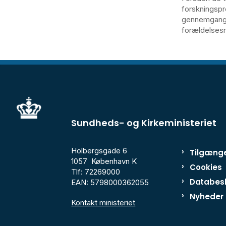
forskningspro
gennemgang a
forældelsesr
Sundheds- og Kirkeministeriet
Holbergsgade 6
Tilgænge
1057 København K
Cookies
Tlf: 72269000
Databesk
EAN: 5798000362055
Nyheder
Kontakt ministeriet