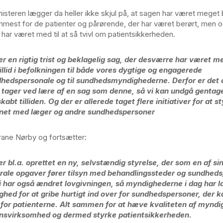
steren lægger da heller ikke skjul på, at sagen har været meget 
mmest for de patienter og pårørende, der har været berørt, men o
har været med til at så tvivl om patientsikkerheden.
er en rigtig trist og beklagelig sag, der desværre har været me
illid i befolkningen til både vores dygtige og engagerede
hedspersonale og til sundhedsmyndighederne. Derfor er det o
i tager ved lære af en sag som denne, så vi kan undgå gentage
kabt tilliden. Og der er allerede taget flere initiativer for at s
ynet med læger og andre sundhedspersoner
Trane Nørby og fortsætter:
er bl.a. oprettet en ny, selvstændig styrelse, der som en af sin
rale opgaver fører tilsyn med behandlingssteder og sundheds
i har også ændret lovgivningen, så myndighederne i dag har l
ghed for at gribe hurtigt ind over for sundhedspersoner, der k
 for patienterne. Alt sammen for at hæve kvaliteten af mynd
ynsvirksomhed og dermed styrke patientsikkerheden.