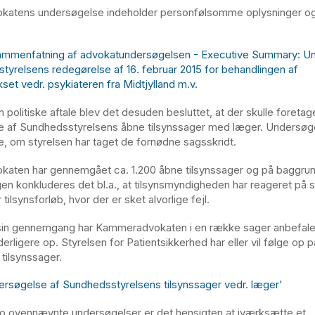
atens undersøgelse indeholder personfølsomme oplysninger og
mmenfatning af advokatundersøgelsen - Executive Summary: U
tyrelsens redegørelse af 16. februar 2015 for behandlingen af
et vedr. psykiateren fra Midtjylland m.v.
 politiske aftale blev det desuden besluttet, at der skulle foretag
 af Sundhedsstyrelsens åbne tilsynssager med læger. Undersøge
e, om styrelsen har taget de fornødne sagsskridt.
aten har gennemgået ca. 1.200 åbne tilsynssager og på baggrun
 konkluderes det bl.a., at tilsynsmyndigheden har reageret på 
 tilsynsforløb, hvor der er sket alvorlige fejl.
sin gennemgang har Kammeradvokaten i en række sager anbefalet
yderligere op. Styrelsen for Patientsikkerhed har eller vil følge op 
tilsynssager.
rsøgelse af Sundhedsstyrelsens tilsynssager vedr. læger'
o ovennævnte undersøgelser er det hensigten at iværksætte et