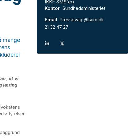
IKKE SMS'er)
Kontor
Sundhedsministeriet
Email
Pressevagt@sum.dk
21 32 47 27
på mange
erens
kluderer
er, at vi
g læring
dvokatens
edsstyrelsen
n baggrund