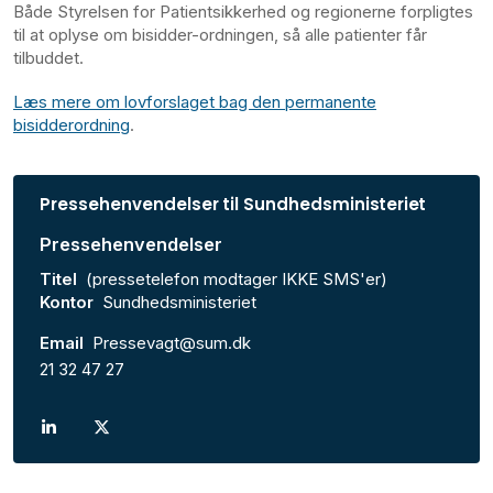
Både Styrelsen for Patientsikkerhed og regionerne forpligtes
til at oplyse om bisidder-ordningen, så alle patienter får
tilbuddet.
Læs mere om lovforslaget bag den permanente
bisidderordning
.
Pressehenvendelser til Sundhedsministeriet
Pressehenvendelser
Titel
(pressetelefon modtager IKKE SMS'er)
Kontor
Sundhedsministeriet
Email
Pressevagt@sum.dk
21 32 47 27