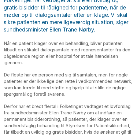
Folketinget har vedtaget at stille en uvildig og
gratis bisidder til rådighed for patienterne, når de
møder op til dialogsamtaler efter en klage. Vi skal
sikre patienten en mere ligeværdig situation, siger
sundhedsminister Ellen Trane Nørby.
Når en patient klager over en behandling, bliver patienten
tilbudt en såkaldt dialogsamtale med repræsentanter fra den
pågældende region eller hospital for at tale hændelsen
igennem.
De fleste har en person med sig til samtalen, men for nogle
patienter er der ikke lige den rette i vedkommendes netværk,
som kan træde til med støtte og hjælp til at stille de rigtige
spørgsmål og forstå svarene.
Derfor har et bredt flertal i Folketinget vedtaget et lovforslag
fra sundhedsminister Ellen Trane Nørby om at indføre en
permanent bisidderordning, så patienter, der klager over en
sundhedsfaglig behandling til Styrelsen for Patientsikkerhed,
får tilbudt en uvildig og gratis bisidder, hvis de ønsker at gå til