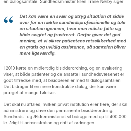
en dialogsamtale. Sundhedsminister Ellen Trane Nørby siger:
Det kan være en svær og utryg situation at sidde
over for en række sundhedsprofessionelle og tale
en situation igennem, hvor man måske følte sig
både svigtet og frustreret. Derfor giver det god
mening, at vi sikrer patientens retssikkerhed med
en gratis og uvildig assistance, så samtalen bliver
mere ligeværdig.
I 2013 kørte en midlertidig bisidderordning, og en evaluering
viser, at både patienter og de ansatte i sundhedsvæsenet er
godt tilfredse med, at bisidderen er med til dialogsamtalen.
Det bidrager til en mere konstruktiv dialog, der kan være
præget af mange følelser.
Det skal nu aftales, hvilken privat institution eller flere, der skal
administrere og drive den permanente bisidderordning.
Sundheds- og Ældreministeriet vil bidrage med op til 400.000
kr. årligt til administration og drift af ordningen.