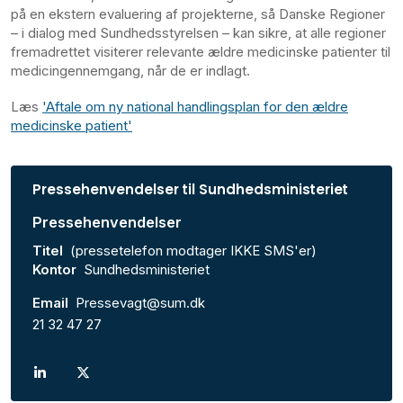
på en ekstern evaluering af projekterne, så Danske Regioner
– i dialog med Sundhedsstyrelsen – kan sikre, at alle regioner
fremadrettet visiterer relevante ældre medicinske patienter til
medicingennemgang, når de er indlagt.
Læs
'Aftale om ny national handlingsplan for den ældre
medicinske patient'
Pressehenvendelser til Sundhedsministeriet
Pressehenvendelser
Titel
(pressetelefon modtager IKKE SMS'er)
Kontor
Sundhedsministeriet
Email
Pressevagt@sum.dk
21 32 47 27