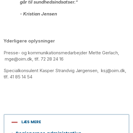
går til sundhedsindsatser.”
- Kristian Jensen
Yderligere oplysninger
Presse- og kommunikationsmedarbejder Mette Gerlach,
mge@oim.dk, tlf. 72 28 24 16
Specialkonsulent Kasper Strandvig Jørgensen, ksj@oim.dk,
tlf. 41 85 14 54
LÆS MERE