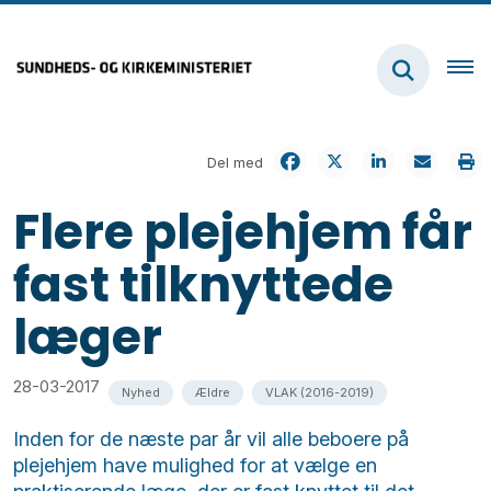
Del med
Flere plejehjem får
fast tilknyttede
læger
28-03-2017
Nyhed
Ældre
VLAK (2016-2019)
Inden for de næste par år vil alle beboere på
plejehjem have mulighed for at vælge en