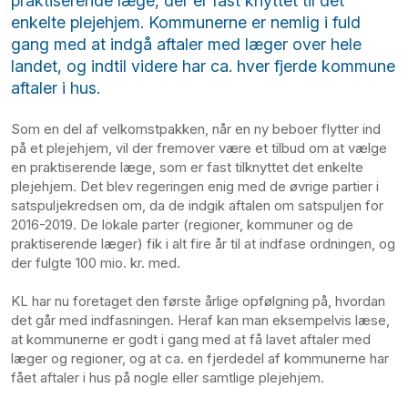
praktiserende læge, der er fast knyttet til det
enkelte plejehjem. Kommunerne er nemlig i fuld
gang med at indgå aftaler med læger over hele
landet, og indtil videre har ca. hver fjerde kommune
aftaler i hus.
Som en del af velkomstpakken, når en ny beboer flytter ind
på et plejehjem, vil der fremover være et tilbud om at vælge
en praktiserende læge, som er fast tilknyttet det enkelte
plejehjem. Det blev regeringen enig med de øvrige partier i
satspuljekredsen om, da de indgik aftalen om satspuljen for
2016-2019. De lokale parter (regioner, kommuner og de
praktiserende læger) fik i alt fire år til at indfase ordningen, og
der fulgte 100 mio. kr. med.
KL har nu foretaget den første årlige opfølgning på, hvordan
det går med indfasningen. Heraf kan man eksempelvis læse,
at kommunerne er godt i gang med at få lavet aftaler med
læger og regioner, og at ca. en fjerdedel af kommunerne har
fået aftaler i hus på nogle eller samtlige plejehjem.