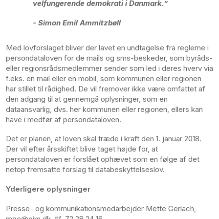
velfungerende demokrati i Danmark.”
- Simon Emil Ammitzbøll
Med lovforslaget bliver der lavet en undtagelse fra reglerne i
persondataloven for de mails og sms-beskeder, som byråds-
eller regionsrådsmedlemmer sender som led i deres hverv via
f.eks. en mail eller en mobil, som kommunen eller regionen
har stillet til rådighed. De vil fremover ikke være omfattet af
den adgang til at gennemgå oplysninger, som en
dataansvarlig, dvs. her kommunen eller regionen, ellers kan
have i medfør af persondataloven.
Det er planen, at loven skal træde i kraft den 1. januar 2018.
Der vil efter årsskiftet blive taget højde for, at
persondataloven er forslået ophævet som en følge af det
netop fremsatte forslag til databeskyttelseslov.
Yderligere oplysninger
Presse- og kommunikationsmedarbejder Mette Gerlach,
mge@oim.dk, tlf. 72 28 24 16