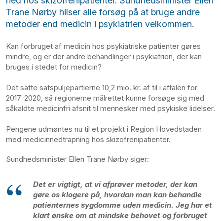
ned hos skizofrenipatienter. Sundhedsminister Ellen
Trane Nørby hilser alle forsøg på at bruge andre
metoder end medicin i psykiatrien velkommen.
Kan forbruget af medicin hos psykiatriske patienter gøres
mindre, og er der andre behandlinger i psykiatrien, der kan
bruges i stedet for medicin?
Det satte satspuljepartierne 10,2 mio. kr. af til i aftalen for
2017-2020, så regionerne målrettet kunne forsøge sig med
såkaldte medicinfri afsnit til mennesker med psykiske lidelser.
Pengene udmøntes nu til et projekt i Region Hovedstaden
med medicinnedtrapning hos skizofrenipatienter.
Sundhedsminister Ellen Trane Nørby siger:
Det er vigtigt, at vi afprøver metoder, der kan
gøre os klogere på, hvordan man kan behandle
patienternes sygdomme uden medicin. Jeg har et
klart ønske om at mindske behovet og forbruget