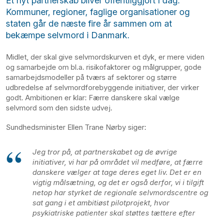
Et nyt partnerskab bliver offentliggjort i dag.
Kommuner, regioner, faglige organisationer og
staten går de næste fire år sammen om at
bekæmpe selvmord i Danmark.
Midlet, der skal give selvmordskurven et dyk, er mere viden
og samarbejde om bl.a. risikofaktorer og målgrupper, gode
samarbejdsmodeller på tværs af sektorer og større
udbredelse af selvmordforebyggende initiativer, der virker
godt. Ambitionen er klar: Færre danskere skal vælge
selvmord som den sidste udvej.
Sundhedsminister Ellen Trane Nørby siger:
Jeg tror på, at partnerskabet og de øvrige
initiativer, vi har på området vil medføre, at færre
danskere vælger at tage deres eget liv. Det er en
vigtig målsætning, og det er også derfor, vi i tilgift
netop har styrket de regionale selvmordscentre og
sat gang i et ambitiøst pilotprojekt, hvor
psykiatriske patienter skal støttes tættere efter