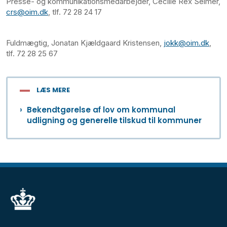
Presse- og kommunikationsmedarbejder, Cecilie Rex Selmer,
crs@oim.dk
, tlf. 72 28 24 17
Fuldmægtig, Jonatan Kjældgaard Kristensen,
jokk@oim.dk
,
tlf. 72 28 25 67
LÆS MERE
Bekendtgørelse af lov om kommunal
udligning og generelle tilskud til kommuner