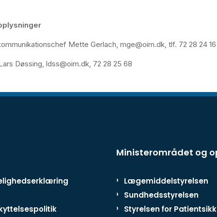
oplysninger
ommunikationschef Mette Gerlach, mge@oim.dk, tlf. 72 28 24 16
Lars Døssing, ldss@oim.dk, 72 28 25 68
Ministerområdet og 
lighedserklæring
Lægemiddelstyrelsen
Sundhedsstyrelsen
yttelsespolitik
Styrelsen for Patientsik