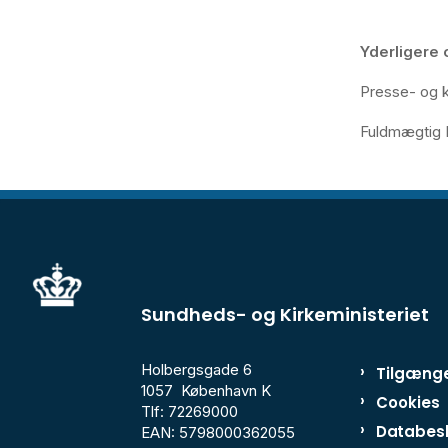
Yderligere 
Presse- og k
Fuldmægtig 
Sundheds- og Kirkeministeriet
Holbergsgade 6
Tilgænge
1057 København K
Cookies
Tlf: 72269000
Databesk
EAN: 5798000362055