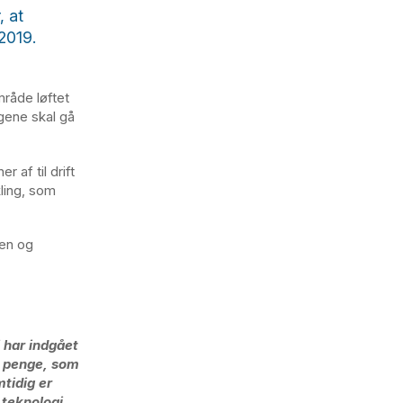
, at
2019.
råde løftet
ngene skal gå
 af til drift
kling, som
en og
i har indgået
de penge, som
mtidig er
 teknologi.