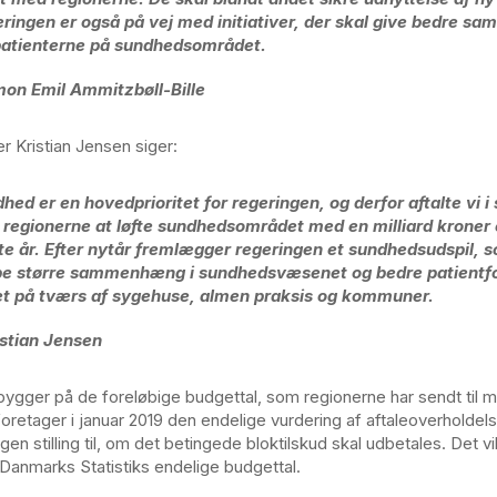
ringen er også på vej med initiativer, der skal give bedre 
patienterne på sundhedsområdet.
mon Emil Ammitzbøll-Bille
r Kristian Jensen siger:
hed er en hovedprioritet for regeringen, og derfor aftalte vi 
regionerne at løfte sundhedsområdet med en milliard kroner e
e år. Efter nytår fremlægger regeringen et sundhedsudspil, 
e større sammenhæng i sundhedsvæsenet og bedre patientfo
t på tværs af sygehuse, almen praksis og kommuner.
istian Jensen
ygger på de foreløbige budgettal, som regionerne har sendt til mi
oretager i januar 2019 den endelige vurdering af aftaleoverholdel
gen stilling til, om det betingede bloktilskud skal udbetales. Det vi
Danmarks Statistiks endelige budgettal.