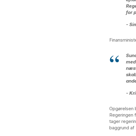
Rege
for 
- Si
Finansministe
Sund
med 
næst
skab
ande
- Kr
Opgørelsen b
Regeringen f
tager regerin
baggrund af 