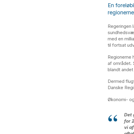
En foreløb
regionerne
Regeringen 
sundhedsvæs
med en millia
til fortsat u
Regionerne ha
af området. S
blandt andet 
Dermed flug
Danske Regi
Økonomi- og 
Det 
for 
vi a
afta