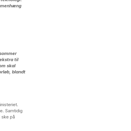
sammenhæng
i sommer
kstra til
som skal
rløb, blandt
nisteriet.
se. Samtidig
l ske på