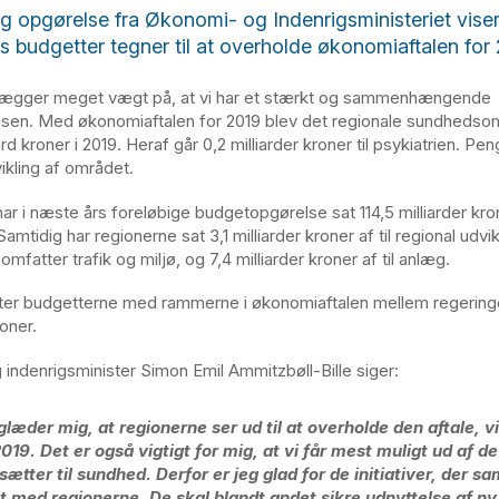
ig opgørelse fra Økonomi- og Indenrigsministeriet viser
s budgetter tegner til at overholde økonomiaftalen for 
lægger meget vægt på, at vi har et stærkt og sammenhængende
en. Med økonomiaftalen for 2019 blev det regionale sundhedsom
rd kroner i 2019. Heraf går 0,2 milliarder kroner til psykiatrien. Pe
dvikling af området.
r i næste års foreløbige budgetopgørelse sat 114,5 milliarder kroner
amtidig har regionerne sat 3,1 milliarder kroner af til regional udvi
omfatter trafik og miljø, og 7,4 milliarder kroner af til anlæg.
ter budgetterne med rammerne i økonomiaftalen mellem regering
oner.
indenrigsminister Simon Emil Ammitzbøll-Bille siger:
glæder mig, at regionerne ser ud til at overholde den aftale, v
2019. Det er også vigtigt for mig, at vi får mest muligt ud af 
fsætter til sundhed. Derfor er jeg glad for de initiativer, der sa
lt med regionerne. De skal blandt andet sikre udnyttelse af ny