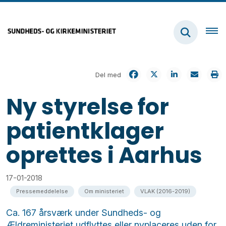
Del med
Ny styrelse for
patientklager
oprettes i Aarhus
17-01-2018
Pressemeddelelse
Om ministeriet
VLAK (2016-2019)
Ca. 167 årsværk under Sundheds- og
Ældreministeriet udflyttes eller nyplaceres uden for