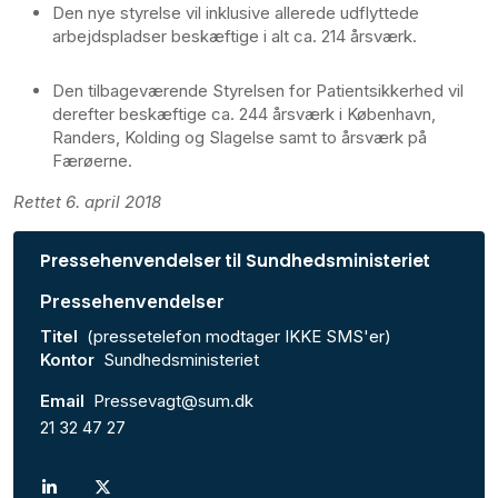
Den nye styrelse vil inklusive allerede udflyttede
arbejdspladser beskæftige i alt ca. 214 årsværk.
Den tilbageværende Styrelsen for Patientsikkerhed vil
derefter beskæftige ca. 244 årsværk i København,
Randers, Kolding og Slagelse samt to årsværk på
Færøerne.
Rettet 6. april 2018
Pressehenvendelser til Sundhedsministeriet
Pressehenvendelser
Titel
(pressetelefon modtager IKKE SMS'er)
Kontor
Sundhedsministeriet
Email
Pressevagt@sum.dk
21 32 47 27