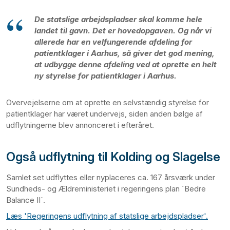
De statslige arbejdspladser skal komme hele
landet til gavn. Det er hovedopgaven. Og når vi
allerede har en velfungerende afdeling for
patientklager i Aarhus, så giver det god mening,
at udbygge denne afdeling ved at oprette en helt
ny styrelse for patientklager i Aarhus.
Overvejelserne om at oprette en selvstændig styrelse for
patientklager har været undervejs, siden anden bølge af
udflytningerne blev annonceret i efteråret.
Også udflytning til Kolding og Slagelse
Samlet set udflyttes eller nyplaceres ca. 167 årsværk under
Sundheds- og Ældreministeriet i regeringens plan ´Bedre
Balance II´.
Læs 'Regeringens udflytning af statslige arbejdspladser'.