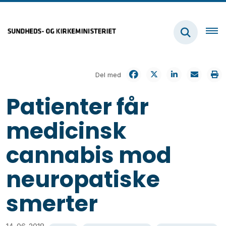
Del med
Patienter får
medicinsk
cannabis mod
neuropatiske
smerter