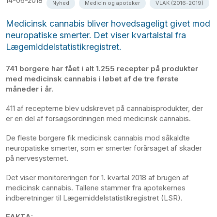
14-06-2018
Nyhed
Medicin og apoteker
VLAK (2016-2019)
Medicinsk cannabis bliver hovedsageligt givet mod
neuropatiske smerter. Det viser kvartalstal fra
Lægemiddelstatistikregistret.
741 borgere har fået i alt 1.255 recepter på produkter
med medicinsk cannabis i løbet af de tre første
måneder i år.
411 af recepterne blev udskrevet på cannabisprodukter, der
er en del af forsøgsordningen med medicinsk cannabis.
De fleste borgere fik medicinsk cannabis mod såkaldte
neuropatiske smerter, som er smerter forårsaget af skader
på nervesystemet.
Det viser monitoreringen for 1. kvartal 2018 af brugen af
medicinsk cannabis. Tallene stammer fra apotekernes
indberetninger til Lægemiddelstatistikregistret (LSR).
FAKTA: