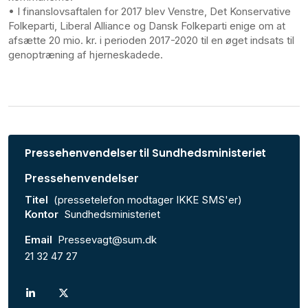
• I finanslovsaftalen for 2017 blev Venstre, Det Konservative
Folkeparti, Liberal Alliance og Dansk Folkeparti enige om at
afsætte 20 mio. kr. i perioden 2017-2020 til en øget indsats til
genoptræning af hjerneskadede.
Pressehenvendelser til Sundhedsministeriet
Pressehenvendelser
Titel
(pressetelefon modtager IKKE SMS'er)
Kontor
Sundhedsministeriet
Email
Pressevagt@sum.dk
21 32 47 27