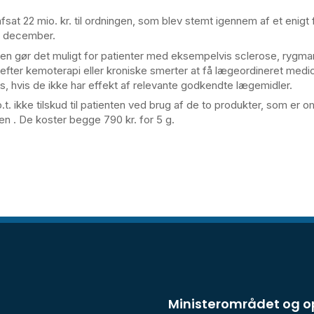
afsat 22 mio. kr. til ordningen, som blev stemt igennem af et enigt 
 i december.
en gør det muligt for patienter med eksempelvis sclerose, rygma
efter kemoterapi eller kroniske smerter at få lægeordineret medi
s, hvis de ikke har effekt af relevante godkendte lægemidler.
.t. ikke tilskud til patienten ved brug af de to produkter, som er o
en . De koster begge 790 kr. for 5 g.
Ministerområdet og 