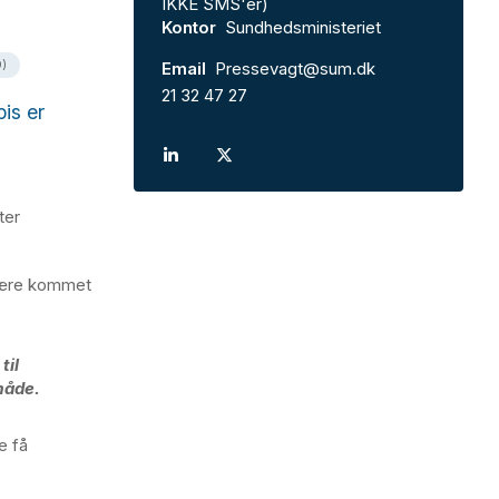
IKKE SMS'er)
Kontor
Sundhedsministeriet
)
Email
Pressevagt@sum.dk
21 32 47 27
is er
ter
 være kommet
til
måde.
e få