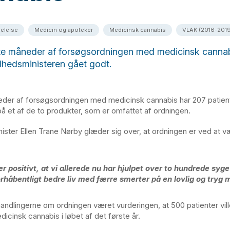
elelse
Medicin og apoteker
Medicinsk cannabis
VLAK (2016-2019
te måneder af forsøgsordningen med medicinsk cannab
dhedsministeren gået godt.
eder af forsøgsordningen med medicinsk cannabis har 207 patien
på et af de to produkter, som er omfattet af ordningen.
ster Ellen Trane Nørby glæder sig over, at ordningen er ved at
er positivt, at vi allerede nu har hjulpet over to hundrede syge 
orhåbentligt bedre liv med færre smerter på en lovlig og tryg 
handlingerne om ordningen været vurderingen, at 500 patienter vill
icinsk cannabis i løbet af det første år.