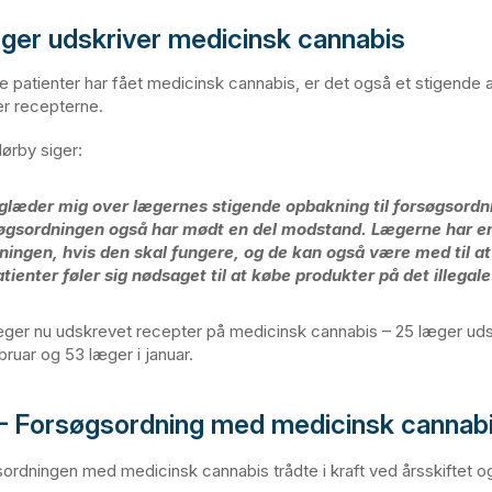
æger udskriver medicinsk cannabis
e patienter har fået medicinsk cannabis, er det også et stigende a
er recepterne.
Nørby siger:
glæder mig over lægernes stigende opbakning til forsøgsordn
øgsordningen også har mødt en del modstand. Lægerne har en 
dningen, hvis den skal fungere, og de kan også være med til at
atienter føler sig nødsaget til at købe produkter på det illega
 læger nu udskrevet recepter på medicinsk cannabis – 25 læger ud
bruar og 53 læger i januar.
 Forsøgsordning med medicinsk cannab
ordningen med medicinsk cannabis trådte i kraft ved årsskiftet o