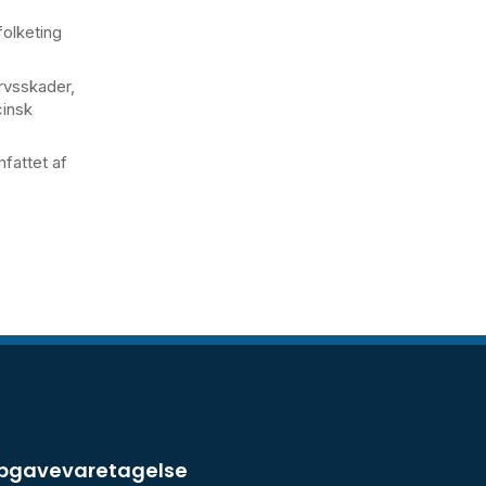
folketing
rvsskader,
cinsk
mfattet af
opgavevaretagelse