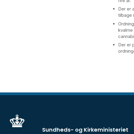
fire år.
Der er 
tilbage
Ordning
kvalme 
cannabi
Der er p
ordning
Sundheds- og Kirkeministeriet