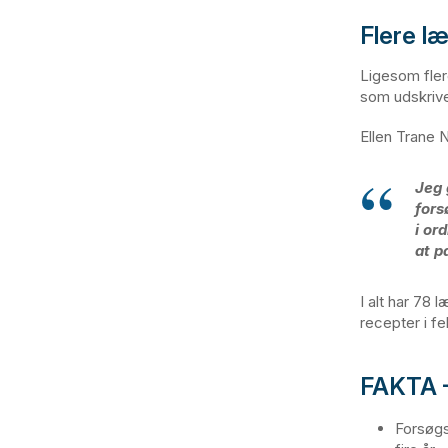
Flere l
Ligesom fler
som udskriv
Ellen Trane 
Jeg 
fors
i or
at p
I alt har 78
recepter i fe
FAKTA –
Forsøgs