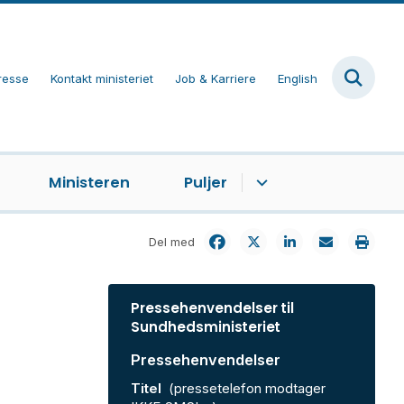
resse
Kontakt ministeriet
Job & Karriere
English
Ministeren
Puljer
Del med
Pressehenvendelser til
Sundhedsministeriet
Pressehenvendelser
Titel
(pressetelefon modtager