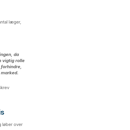
ntal læger,
ingen, da
vigtig rolle
 forhindre,
le marked.
skrev
is
g løber over