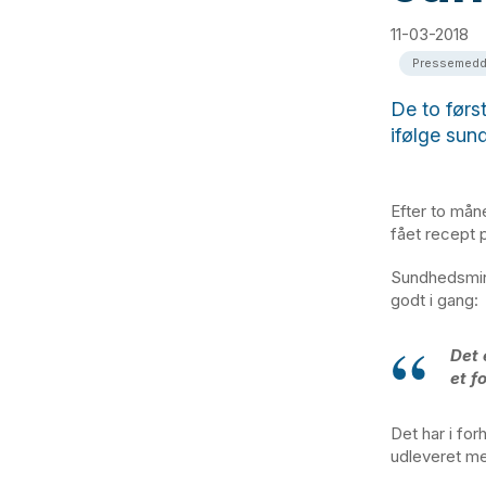
11-03-2018
Pressemedd
De to førs
ifølge sun
Efter to mån
fået recept 
Sundhedsmini
godt i gang:
Det 
et f
Det har i for
udleveret med