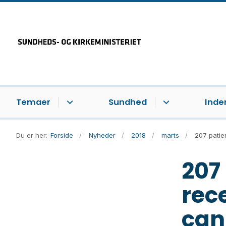
Temaer
Sundhed
Inde
Du er her:
Forside
Nyheder
2018
marts
207 patie
207
rec
can