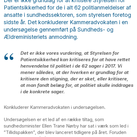
Der er ikke grundlag for at kritisere Styrelsen for
Patientsikkerhed for de i alt 62 politianmeldelser af
ansatte i sundhedssektoren, som styrelsen foretog
sidste år. Det konkluderer Kammeradvokaten i en
undersøgelse gennemført på Sundheds- og
Ældreministeriets anmodning.
Det er ikke vores vurdering, at Styrelsen for
Patientsikkerhed kan kritiseres for at have rettet
henvendelse til politiet i de 62 sager i 2017. Vi
mener således, at der hverken er grundlag for at
kritisere den stigning, der er sket, eller kritisere,
at man fandt belæg for, at politiet skulle inddrages
i de konkrete sager.
Konkluderer Kammeradvokaten i undersøgelsen.
Undersøgelsen er et led af en række tiltag, som
sundhedsminister Ellen Trane Nørby har sat i værk som led i
”Tillidspakken”, der blev lanceret tidligere på året. Foruden