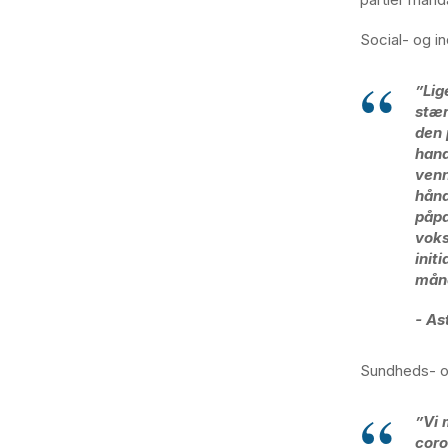
Social- og in
”Lig
stær
den 
hand
venn
hånd
påpa
voks
init
mån
- As
Sundheds- o
”Vi 
coro