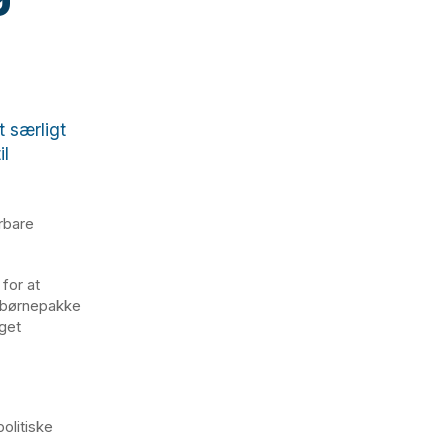
t særligt
il
rbare
for at
n børnepakke
nget
olitiske