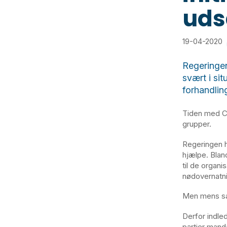
uds
19-04-2020
Regeringen 
svært i si
forhandling
Tiden med CO
grupper.
Regeringen h
hjælpe. Blan
til de organ
nødovernatni
Men mens sam
Derfor indle
partier manda