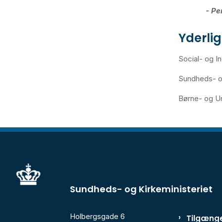
- Pe
Yderli
Social- og I
Sundheds- og
Børne- og Un
Sundheds- og Kirkeministeriet
Holbergsgade 6
Tilgænge