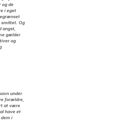
r og de
e i eget
begrænset
 smittet. Og
d angst,
mme gælder
tiver og
g
fsavn under
ve forældre,
ært at være
al have et
r dem i