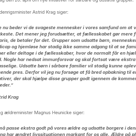
denrigsminister Astrid Krag siger:
e nu beder vi de svageste mennesker i vores samfund om at 
keste. Det mener jeg forudsætter, at fællesskabet gør mere f
pris, de betaler for det. Grupper som udsatte børn, mennesk
icap og hjemløse har stadig ikke samme adgang til at se fami
er eller deltage i de fællesskaber, hvor de normalt får en hj
. Nogle har nedsat immunforsvar og skal fortsat være ekstra
sselige. Udsatte børn i sårbare familier vil stadig kunne oplev
ende pres. Derfor vil jeg nu forsøge at få bred opbakning til 
iativer, der skal hjælpe disse grupper godt igennem de komm
eder.”
trid Krag
g ældreminister Magnus Heunicke siger:
må passe ekstra godt på vores ældre og udsatte borgere i denn
na har ændret livssituationen markant for os alle. Ældre på p