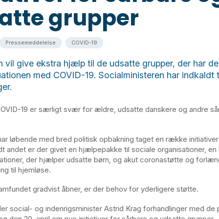
atte grupper
Pressemeddelelse
COVID-19
vil give ekstra hjælp til de udsatte grupper, der har de
tuationen med COVID-19. Socialministeren har indkaldt t
er.
VID-19 er særligt svær for ældre, udsatte danskere og andre så
ar løbende med bred politisk opbakning taget en række initiativer 
dt andet er der givet en hjælpepakke til sociale organisationer, e
isationer, der hjælper udsatte børn, og akut coronastøtte og forlæ
ng til hjemløse.
fundet gradvist åbner, er der behov for yderligere støtte.
der social- og indenrigsminister Astrid Krag forhandlinger med de p
g den 20. april om nye initiativer for sårbare og udsatte grupper.