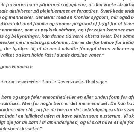
ilt fra deres nære pårørende og oplever, at den vante struktu
ale aktiviteter på plejehjemmet er forandret. Svækkede ældr
 og mennesker, der lever med en kronisk sygdom, har også 
al kontakt med familie og venner på grund af frygt for at blive
mennesker, som er psykisk sårbare, og i forvejen kæmper me
ss og bekymringer, kan denne tid være ekstra svær. Det sa
esker med misbrugsproblemer. Der er derfor behov for initia
ag, der hjælper til, at de mest udsatte får øget deres velvære o
kvalitet og kan holde fast i sunde daglige vaner.”
agnus Heunicke
dervisningsminister Pernille Rosenkrantz-Theil siger:
e børn og unge føler ensomhed eller en eller anden form for a
nakrisen. Men for nogle børn er det mere end det. De kan ha
drikker eller slår, og for de børn er det selvfølgelig ekstra sv
et inde i en lejlighed uden at have skolen som pusterum. Vi sk
igt øje for de børn i al almindelighed, og vi skal have et øje fo
eleshed i krisetid.”