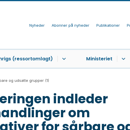
Nyheder
Abonner på nyheder
Publikationer
P
nrigs (ressortomlagt)
Ministeriet
rbare og udsatte grupper (1)
eringen indleder
handlinger om
iativer for sårbare o