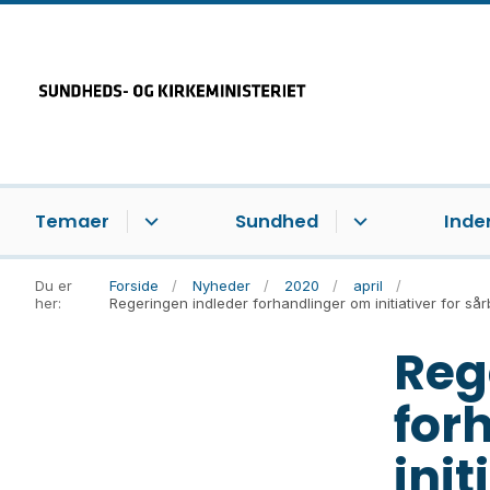
Temaer
Sundhed
Inde
Du er
Forside
Nyheder
2020
april
her:
Regeringen indleder forhandlinger om initiativer for så
Reg
for
init