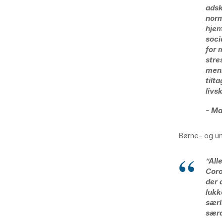
adsk
norm
hjem
soci
for 
stre
menn
tilt
livs
- M
Børne- og un
”All
Coro
der 
lukk
særl
særd