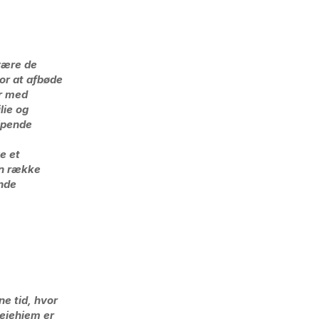
være de
or at afbøde
er med
lie og
ælpende
e et
en række
ende
e tid, hvor
lejehjem er