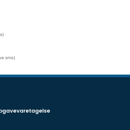
ms)
kke sms)
opgavevaretagelse