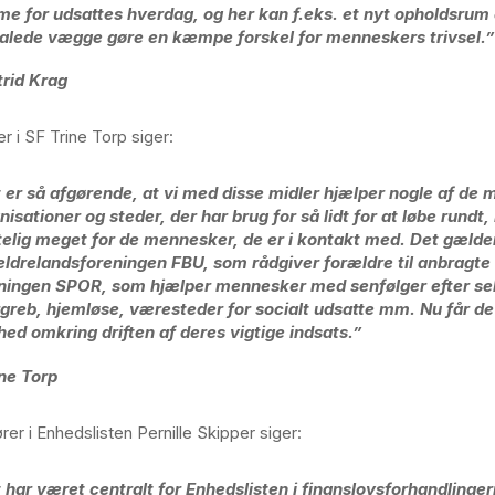
e for udsattes hverdag, og her kan f.eks. et nyt opholdsrum 
lede vægge gøre en kæmpe forskel for menneskers trivsel.”
trid Krag
r i SF Trine Torp siger:
 er så afgørende, at vi med disse midler hjælper nogle af de
nisationer og steder, der har brug for så lidt for at løbe rundt
telig meget for de mennesker, de er i kontakt med. Det gælde
ldrelandsforeningen FBU, som rådgiver forældre til anbragte
ningen SPOR, som hjælper mennesker med senfølger efter se
greb, hjemløse, væresteder for socialt udsatte mm. Nu får de
hed omkring driften af deres vigtige indsats.”
ine Torp
ører i Enhedslisten Pernille Skipper siger:
 har været centralt for Enhedslisten i finanslovsforhandlinger