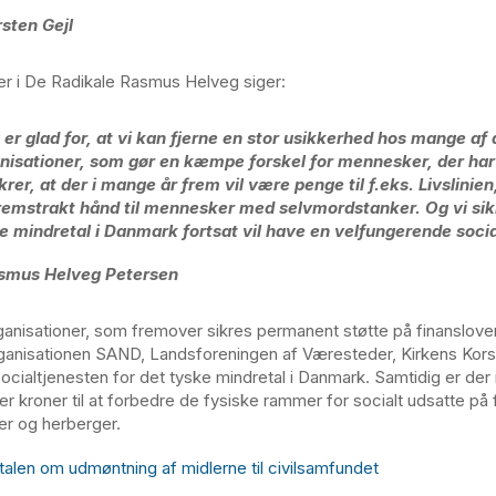
rsten Gejl
er i De Radikale Rasmus Helveg siger:
 er glad for, at vi kan fjerne en stor usikkerhed hos mange af 
nisationer, som gør en kæmpe forskel for mennesker, der har
ikrer, at der i mange år frem vil være penge til f.eks. Livslinie
remstrakt hånd til mennesker med selvmordstanker. Og vi sikr
e mindretal i Danmark fortsat vil have en velfungerende socia
smus Helveg Petersen
ganisationer, som fremover sikres permanent støtte på finanslove
ganisationen SAND, Landsforeningen af Væresteder, Kirkens Kor
ocialtjenesten for det tyske mindretal i Danmark. Samtidig er der 
ner kroner til at forbedre de fysiske rammer for socialt udsatte på 
r og herberger.
talen om udmøntning af midlerne til civilsamfundet