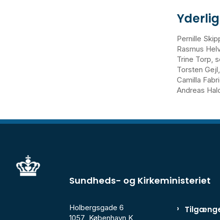
Yderli
Pernille Skip
Rasmus Helve
Trine Torp, s
Torsten Gejl,
Camilla Fabri
Andreas Hald
Sundheds- og Kirkeministeriet
Holbergsgade 6
Tilgænge
1057 København K