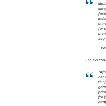
skul
sats
fast
inds
mino
for 
menn
Jeg 
- Pe
Socialordføre
”Aft
det 
til 
gade
prio
fra 
alta