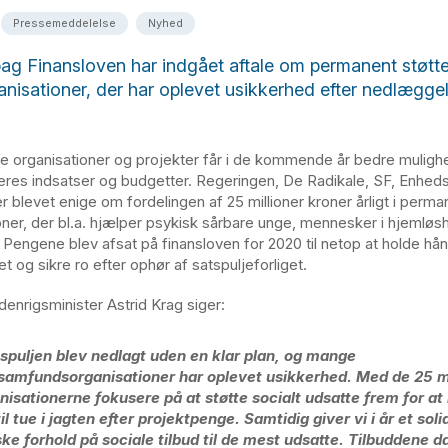
Pressemeddelelse
Nyhed
bag Finansloven har indgået aftale om permanent støtte 
nisationer, der har oplevet usikkerhed efter nedlægge
e organisationer og projekter får i de kommende år bedre mulighe
res indsatser og budgetter. Regeringen, De Radikale, SF, Enheds
er blevet enige om fordelingen af 25 millioner kroner årligt i perm
ioner, der bl.a. hjælper psykisk sårbare unge, mennesker i hjemløsh
 Pengene blev afsat på finansloven for 2020 til netop at holde hå
t og sikre ro efter ophør af satspuljeforliget.
denrigsminister Astrid Krag siger:
spuljen blev nedlagt uden en klar plan, og mange
lsamfundsorganisationer har oplevet usikkerhed. Med de 25 m
nisationerne fokusere på at støtte socialt udsatte frem for at
il tue i jagten efter projektpenge. Samtidig giver vi i år et solidt
ske forhold på sociale tilbud til de mest udsatte. Tilbuddene 