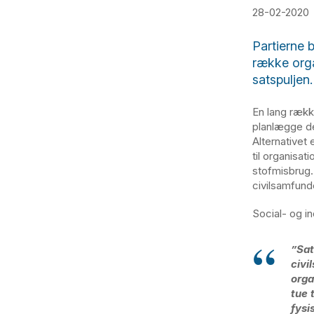
28-02-2020
Partierne 
række orga
satspuljen.
En lang rækk
planlægge de
Alternativet 
til organisat
stofmisbrug.
civilsamfunde
Social- og in
”Sat
civi
orga
tue t
fysi