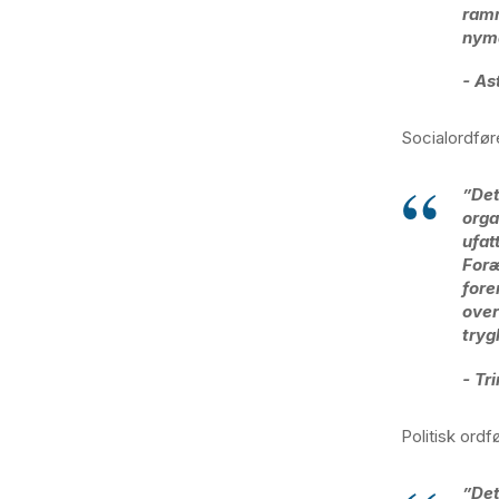
ramm
nyma
- As
Socialordføre
”Det
orga
ufat
Foræ
fore
over
tryg
- Tr
Politisk ordf
”Det