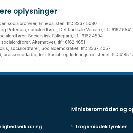
gere oplysninger
per, socialordfører, Enhedslisten, tlf.: 3337 5080
g Petersen, socialordfører, Det Radikale Venstre, tlf.: 6162 5541
ocialordfører, Socialistisk Folkeparti, tlf.: 6162 4594
 socialordfører, Alternativet, tlf.: 6162 4651
cius, socialordfører, Socialdemokratiet, tlf.: 3337 4057
, pressemedarbejder i Social- og Indenrigsministeriet, tlf.: 4185 
Ministerområdet og 
lighedserklæring
Lægemiddelstyrelsen