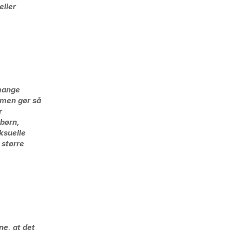
eller
 mange
, men gør så
r
 børn,
ksuelle
 større
ne, at det