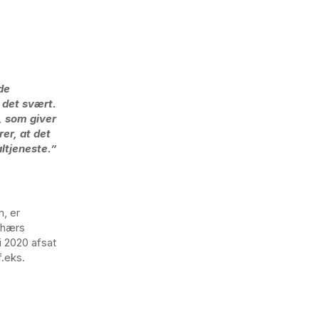
de
 det svært.
n, som giver
er, at det
ltjeneste.
”
n, er
shærs
i 2020 afsat
f.eks.