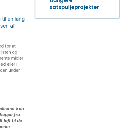
tidligere
satspuljeprojekter
til en lang
lsen af
d for at
listen og
anente midler
ed eller i
nden under
illioner kan
 hoppe fra
 løft til de
danner