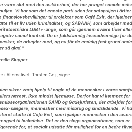
le være slut med den usikkerhed, der har præget sociale inds
puljen. Vi har som det eneste parti uden for satspuljen i årti
e finanslovsbevillinger til projekter som Café Exit, der hjælper
atte til et liv uden kriminalitet, og SABAAH, som arbejder med
ritetsetniske LGBT+-unge, som går igennem svære tider elle
negativ social kontrol. De er fuldstændig livsnødvendige for d
esker, de arbejder med, og nu får de endelig fast grund unde
er så glad.”
rnille Skipper
r i Alternativet, Torsten Gejl, siger:
alen sikrer varig hjælp til nogle af de mennesker i vores samf
allersværest, ikke mindst hjemløse. Derfor har vi kæmpet for 
hjemløseorganisationen SAND og Gadejuristen, der arbejder fo
sex-sælgere, mennesker med misbrug og sindslidende. Vi ha
riteret støtte til Café Exit, som hjælper mennesker i den svæ
fængsel til løsladelse. Det er den slags organisationer, som er
fgørende for, at socialt udsatte får mulighed for en bedre tilv