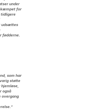
atser under
er kæmpet for
 tidligere
r udsættes
e
r fødderne.
und, som har
varig støtte
r hjemløse,
r også
re overgang
ærelse.”