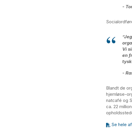
- To
Socialordfør
”
Jeg
orga
Vi s
en f
tysk
- Ra
Blandt de or
hjemløse-or
natcafé og S
ca. 22 millio
opholdsstede
Se hele af