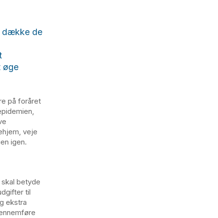
t dække de
t
t øge
e på foråret
epidemien,
ve
jehjem, veje
en igen.
e skal betyde
ifter til
og ekstra
 gennemføre