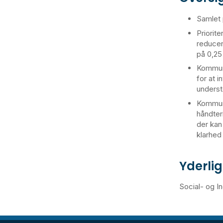
Samlet p
Priorit
reducer
på 0,25 
Kommune
for at 
underst
Kommune
håndter
der kan
klarhed
Yderli
Social- og In