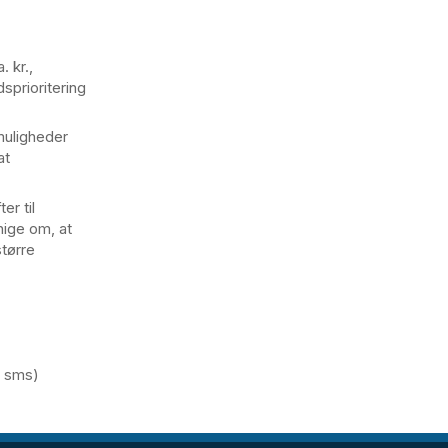
 kr.,
sprioritering
muligheder
at
r til
nige om, at
større
e sms)