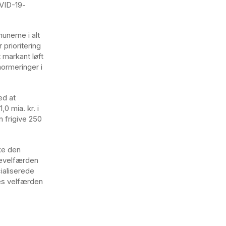
VID-19-
unerne i alt
 prioritering
 markant løft
normeringer i
ed at
0 mia. kr. i
n frigive 250
kke den
nevelfærden
cialiserede
es velfærden