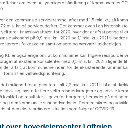
drøftelser om eventuel yderligere håndtering af kommunernes CO
20.
ver den kommunale serviceramme løftet med 1,5 mia. kr., så komm
,2 mia. kr. på serviceudgifter. Det kommer oven i en historisk stor
elfærd i finanslovsaftalen for 2020, hvor der er afsat penge til et
ale økonomi på 0,9 mia. kr. i 2020 og 1,1 mia. kr. i 2021 til bedre 
lere lærere i folkeskolen samt omsorg og nærvær i ældreplejen.
g KL er også enige om, at kommunerne kan frigøre ressourcer v
ruget af eksterne konsulenter med 0,5 mia. kr. i 2021 stigende til 1,
 er der aftalt, at kommunerne inden for de eksisterende rammer ka
21 i form af en velfærdsprioritering.
et mulighed for at prioritere i alt 2,3 mia. kr. i 2021 til bl.a. at dæ
 udvikling, ansætte flere velfærdsmedarbejdere og udvikle ker
 kvalitet og resultater til gavn for borgerne, herunder på det spe
e og i den kommunale sundhedsindsats. Dermed sikres og udvikl
rods af den ekstraordinære situation som følge af COVID-19.
gt over hovedelementer i aftalen