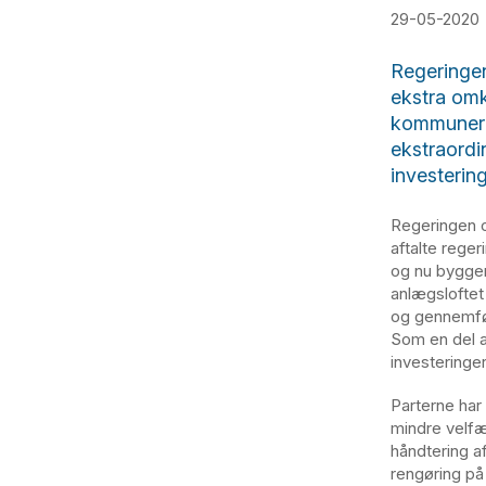
29-05-2020
Regeringe
ekstra omk
kommunern
ekstraordi
investerin
Regeringen o
aftalte rege
og nu bygger
anlægsloftet 
og gennemfør
Som en del af
investeringer
Parterne har
mindre velfæ
håndtering af
rengøring på