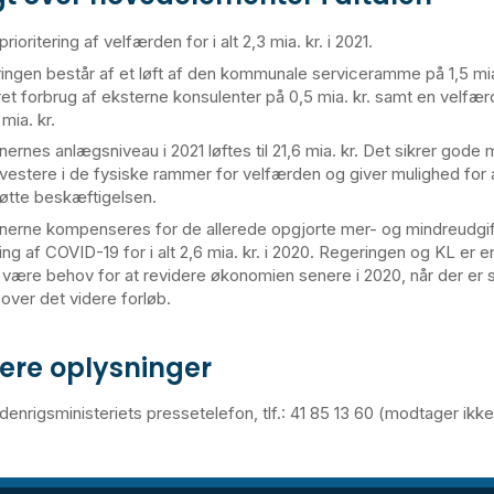
rioritering af velfærden for i alt 2,3 mia. kr. i 2021.
eringen består af et løft af den kommunale serviceramme på 1,5 mia.
et forbrug af eksterne konsulenter på 0,5 mia. kr. samt en velfærd
mia. kr.
rnes anlægsniveau i 2021 løftes til 21,6 mia. kr. Det sikrer gode 
investere i de fysiske rammer for velfærden og giver mulighed for 
øtte beskæftigelsen.
rne kompenseres for de allerede opgjorte mer- og mindreudgifte
ing af COVID-19 for i alt 2,6 mia. kr. i 2020. Regeringen og KL er e
 være behov for at revidere økonomien senere i 2020, når der er 
 over det videre forløb.
gere oplysninger
denrigsministeriets pressetelefon, tlf.: 41 85 13 60 (modtager ikk