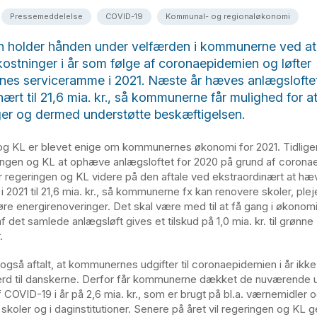
Pressemeddelelse
COVID-19
Kommunal- og regionaløkonomi
n holder hånden under velfærden i kommunerne ved a
ostninger i år som følge af coronaepidemien og løfter
es serviceramme i 2021. Næste år hæves anlægslofte
nært til 21,6 mia. kr., så kommunerne får mulighed for a
ger og dermed understøtte beskæftigelsen.
g KL er blevet enige om kommunernes økonomi for 2021. Tidliger
ringen og KL at ophæve anlægsloftet for 2020 på grund af corona
 regeringen og KL videre på den aftale ved ekstraordinært at hæ
i 2021 til 21,6 mia. kr., så kommunerne fx kan renovere skoler, ple
e energirenoveringer. Det skal være med til at få gang i økonomi
 det samlede anlægsløft gives et tilskud på 1,0 mia. kr. til grønne
.
 også aftalt, at kommunernes udgifter til coronaepidemien i år ikk
rd til danskerne. Derfor får kommunerne dækket de nuværende udg
 COVID-19 i år på 2,6 mia. kr., som er brugt på bl.a. værnemidler 
 skoler og i daginstitutioner. Senere på året vil regeringen og KL