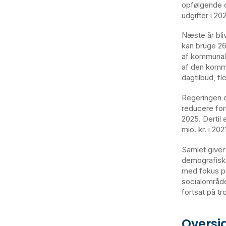
opfølgende 
udgifter i 20
Næste år bli
kan bruge 267
af kommunal v
af den kommun
dagtilbud, f
Regeringen o
reducere forb
2025. Dertil
mio. kr. i 20
Samlet giver d
demografiske
med fokus på
socialområd
fortsat på t
Oversi