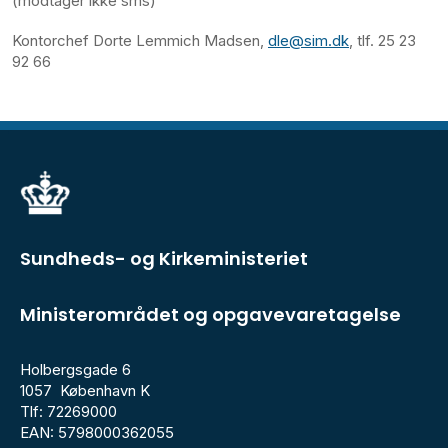
(modtager ikke sms)
Kontorchef Dorte Lemmich Madsen,
dle@sim.dk
, tlf. 25 23
92 66
Sundheds- og Kirkeministeriet
Ministerområdet og opgavevaretagelse
Holbergsgade 6
1057 København K
Tlf: 72269000
EAN: 5798000362055