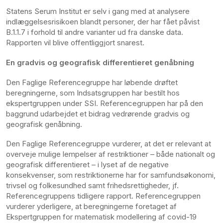
Statens Serum Institut er selv i gang med at analysere
indlæggelsesrisikoen blandt personer, der har fået påvist
B.1.1.7 i forhold til andre varianter ud fra danske data.
Rapporten vil blive offentliggjort snarest.
En gradvis og geografisk differentieret genåbning
Den Faglige Referencegruppe har løbende drøftet
beregningerne, som Indsatsgruppen har bestilt hos
ekspertgruppen under SSI. Referencegruppen har på den
baggrund udarbejdet et bidrag vedrørende gradvis og
geografisk genåbning.
Den Faglige Referencegruppe vurderer, at det er relevant at
overveje mulige lempelser af restriktioner – både nationalt og
geografisk differentieret – i lyset af de negative
konsekvenser, som restriktionerne har for samfundsøkonomi,
trivsel og folkesundhed samt frihedsrettigheder, jf.
Referencegruppens tidligere rapport. Referencegruppen
vurderer yderligere, at beregningerne foretaget af
Ekspertgruppen for matematisk modellering af covid-19