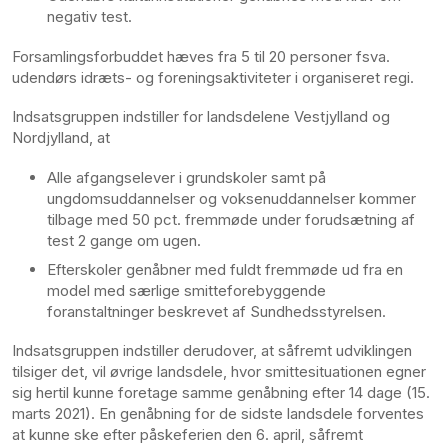
negativ test.
Forsamlingsforbuddet hæves fra 5 til 20 personer fsva.
udendørs idræts- og foreningsaktiviteter i organiseret regi.
Indsatsgruppen indstiller for landsdelene Vestjylland og
Nordjylland, at
Alle afgangselever i grundskoler samt på
ungdomsuddannelser og voksenuddannelser kommer
tilbage med 50 pct. fremmøde under forudsætning af
test 2 gange om ugen.
Efterskoler genåbner med fuldt fremmøde ud fra en
model med særlige smitteforebyggende
foranstaltninger beskrevet af Sundhedsstyrelsen.
Indsatsgruppen indstiller derudover, at såfremt udviklingen
tilsiger det, vil øvrige landsdele, hvor smittesituationen egner
sig hertil kunne foretage samme genåbning efter 14 dage (15.
marts 2021). En genåbning for de sidste landsdele forventes
at kunne ske efter påskeferien den 6. april, såfremt