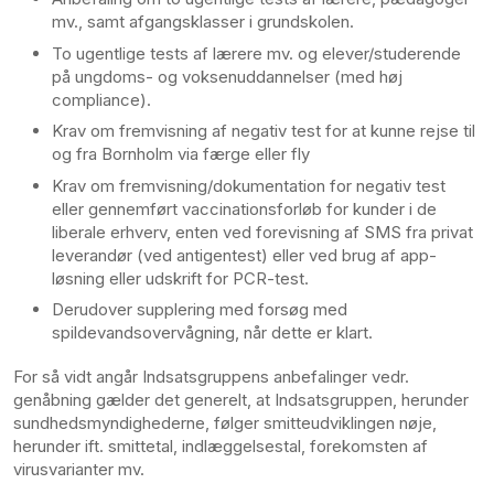
mv., samt afgangsklasser i grundskolen.
To ugentlige tests af lærere mv. og elever/studerende
på ungdoms- og voksenuddannelser (med høj
compliance).
Krav om fremvisning af negativ test for at kunne rejse til
og fra Bornholm via færge eller fly
Krav om fremvisning/dokumentation for negativ test
eller gennemført vaccinationsforløb for kunder i de
liberale erhverv, enten ved forevisning af SMS fra privat
leverandør (ved antigentest) eller ved brug af app-
løsning eller udskrift for PCR-test.
Derudover supplering med forsøg med
spildevandsovervågning, når dette er klart.
For så vidt angår Indsatsgruppens anbefalinger vedr.
genåbning gælder det generelt, at Indsatsgruppen, herunder
sundhedsmyndighederne, følger smitteudviklingen nøje,
herunder ift. smittetal, indlæggelsestal, forekomsten af
virusvarianter mv.