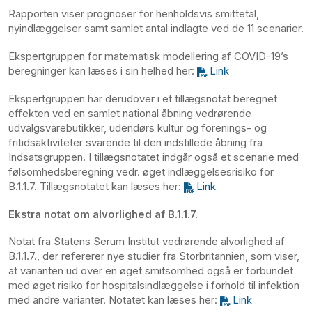
Rapporten viser prognoser for henholdsvis smittetal,
nyindlæggelser samt samlet antal indlagte ved de 11 scenarier.
Ekspertgruppen for matematisk modellering af COVID-19’s
beregninger kan læses i sin helhed her:
Link
Ekspertgruppen har derudover i et tillægsnotat beregnet
effekten ved en samlet national åbning vedrørende
udvalgsvarebutikker, udendørs kultur og forenings- og
fritidsaktiviteter svarende til den indstillede åbning fra
Indsatsgruppen. I tillægsnotatet indgår også et scenarie med
følsomhedsberegning vedr. øget indlæggelsesrisiko for
B.1.1.7. Tillægsnotatet kan læses her:
Link
Ekstra notat om alvorlighed af B.1.1.7.
Notat fra Statens Serum Institut vedrørende alvorlighed af
B.1.1.7., der refererer nye studier fra Storbritannien, som viser,
at varianten ud over en øget smitsomhed også er forbundet
med øget risiko for hospitalsindlæggelse i forhold til infektion
med andre varianter. Notatet kan læses her:
Link