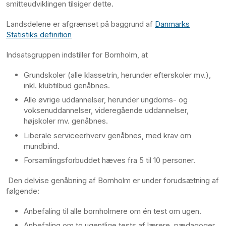
smitteudviklingen tilsiger dette.
Landsdelene er afgrænset på baggrund af
Danmarks
Statistiks definition
Indsatsgruppen indstiller for Bornholm, at
Grundskoler (alle klassetrin, herunder efterskoler mv.),
inkl. klubtilbud genåbnes.
Alle øvrige uddannelser, herunder ungdoms- og
voksenuddannelser, videregående uddannelser,
højskoler mv. genåbnes.
Liberale serviceerhverv genåbnes, med krav om
mundbind.
Forsamlingsforbuddet hæves fra 5 til 10 personer.
Den delvise genåbning af Bornholm er under forudsætning af
følgende:
Anbefaling til alle bornholmere om én test om ugen.
Anbefaling om to ugentlige tests af lærere, pædagoger