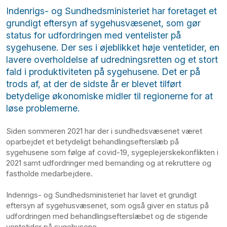
Indenrigs- og Sundhedsministeriet har foretaget et
grundigt eftersyn af sygehusvæsenet, som gør
status for udfordringen med ventelister på
sygehusene. Der ses i øjeblikket høje ventetider, en
lavere overholdelse af udredningsretten og et stort
fald i produktiviteten på sygehusene. Det er på
trods af, at der de sidste år er blevet tilført
betydelige økonomiske midler til regionerne for at
løse problemerne.
Siden sommeren 2021 har der i sundhedsvæsenet været
oparbejdet et betydeligt behandlingsefterslæb på
sygehusene som følge af covid-19, sygeplejerskekonflikten i
2021 samt udfordringer med bemanding og at rekruttere og
fastholde medarbejdere.
Indenrigs- og Sundhedsministeriet har lavet et grundigt
eftersyn af sygehusvæsenet, som også giver en status på
udfordringen med behandlingsefterslæbet og de stigende
ventetider på sygehusene.