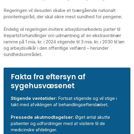
Regeringen vil desuden skabe et tværgående nationalt
prioriteringsråd, der skal sikre mest sundhed for pengene.
Endelig vil regeringen invitere arbejdsmarkedets parter til
trepartsforhandlinger om udmøntning af en ekstraordinær
ramme på 1 mia. kr. i 2024 stigende til 3 mia. kr. i 2030 til løn
og arbejdsvilkår i den offentlige velfærd – herunder
sundhedsområdet.
Fakta fra eftersyn af
sygehusvæsenet
Stigende ventetider:
Fortsat stigende og vil stige i
takt med afviklingen af behandlingsefterslæbet.
Pressede akutmodtagelser:
Øget antal akutte
patienter og udfordringer med at visitere til de
medicinske afdelinger.