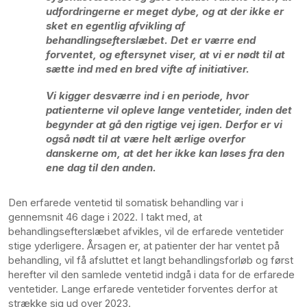
udfordringerne er meget dybe, og at der ikke er
sket en egentlig afvikling af
behandlingsefterslæbet. Det er værre end
forventet, og eftersynet viser, at vi er nødt til at
sætte ind med en bred vifte af initiativer.
Vi kigger desværre ind i en periode, hvor
patienterne vil opleve lange ventetider, inden det
begynder at gå den rigtige vej igen. Derfor er vi
også nødt til at være helt ærlige overfor
danskerne om, at det her ikke kan løses fra den
ene dag til den anden.
Den erfarede ventetid til somatisk behandling var i
gennemsnit 46 dage i 2022. I takt med, at
behandlingsefterslæbet afvikles, vil de erfarede ventetider
stige yderligere. Årsagen er, at patienter der har ventet på
behandling, vil få afsluttet et langt behandlingsforløb og først
herefter vil den samlede ventetid indgå i data for de erfarede
ventetider. Lange erfarede ventetider forventes derfor at
strække sig ud over 2023.