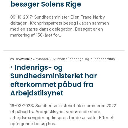
besøger Solens Rige
09-10-2017: Sundhedsminister Ellen Trane Nørby
deltager i Kronprinsparrets besøg i Japan sammen
med en større dansk delegation. Besøget er en
markering af 150-året for..
www.ism.dk
/nyheder/2023/marts/indenrigs-og-sundhedsministeriet-har-efterkommet-paabud-fra-arbejdstilsynet
Indenrigs- og
Sundhedsministeriet har
efterkommet påbud fra
Arbejdstilsynet
16-03-2023: Sundhedsministeriet fik i sommeren 2022
et påbud fra Arbejdstilsynet vedrørende store
arbejdsmængder og tidspres for de ansatte. Efter et
opfølgende besøg hos..