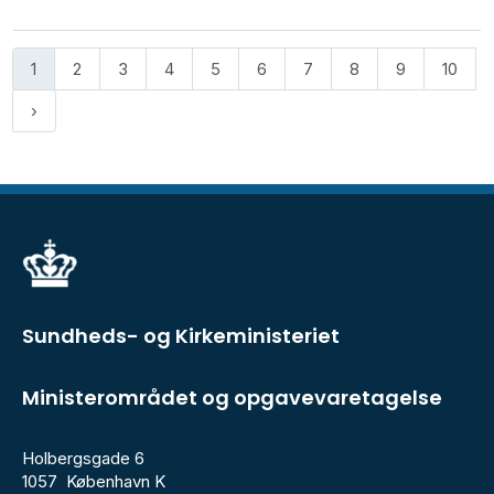
1
2
3
4
5
6
7
8
9
10
Sundheds- og Kirkeministeriet
Ministerområdet og opgavevaretagelse
Holbergsgade 6
1057 København K