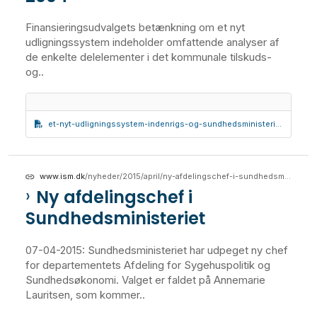
Finansieringsudvalgets betænkning om et nyt
udligningssystem indeholder omfattende analyser af
de enkelte delelementer i det kommunale tilskuds-
og..
et-nyt-udligningssystem-indenrigs-og-sundhedsministeriets-finansieringsudvalg-betaenkning-nr-1437-indenrigs-og-sundhedsministeriet-januar-2004
www.ism.dk
/nyheder/2015/april/ny-afdelingschef-i-sundhedsministeriet
Ny afdelingschef i
Sundhedsministeriet
07-04-2015: Sundhedsministeriet har udpeget ny chef
for departementets Afdeling for Sygehuspolitik og
Sundhedsøkonomi. Valget er faldet på Annemarie
Lauritsen, som kommer..