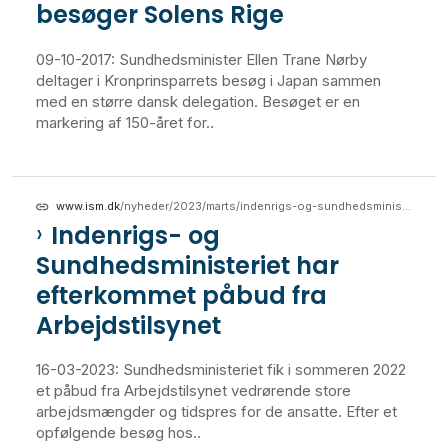
besøger Solens Rige
09-10-2017: Sundhedsminister Ellen Trane Nørby
deltager i Kronprinsparrets besøg i Japan sammen
med en større dansk delegation. Besøget er en
markering af 150-året for..
www.ism.dk
/nyheder/2023/marts/indenrigs-og-sundhedsministeriet-har-efterkommet-paabud-fra-arbejdstilsynet
Indenrigs- og
Sundhedsministeriet har
efterkommet påbud fra
Arbejdstilsynet
16-03-2023: Sundhedsministeriet fik i sommeren 2022
et påbud fra Arbejdstilsynet vedrørende store
arbejdsmængder og tidspres for de ansatte. Efter et
opfølgende besøg hos..