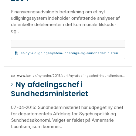
Finansieringsudvalgets betænkning om et nyt
udligningssystem indeholder omfattende analyser af
de enkelte delelementer i det kommunale tilskuds-
og..
et-nyt-udligningssystem-indenrigs-og-sundhedsministeriets-finansieringsudvalg-betaenkning-nr-1437-indenrigs-og-sundhedsministeriet-januar-2004
www.ism.dk
/nyheder/2015/april/ny-afdelingschef-i-sundhedsministeriet
Ny afdelingschef i
Sundhedsministeriet
07-04-2015: Sundhedsministeriet har udpeget ny chef
for departementets Afdeling for Sygehuspolitik og
Sundhedsøkonomi. Valget er faldet på Annemarie
Lauritsen, som kommer..