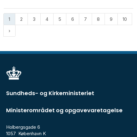
1
2
3
4
5
6
7
8
9
10
Sundheds- og Kirkeministeriet
Ministerområdet og opgavevaretagelse
Holbergsgade 6
1057 København K