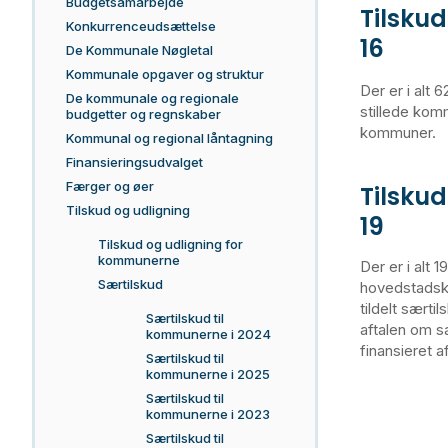
Budgetsamarbejde
Tilskud
Konkurrenceudsættelse
16
De Kommunale Nøgletal
Kommunale opgaver og struktur
Der er i alt 
De kommunale og regionale
stillede kommu
budgetter og regnskaber
kommuner.
Kommunal og regional låntagning
Finansieringsudvalget
Færger og øer
Tilskud
Tilskud og udligning
19
Tilskud og udligning for
kommunerne
Der er i alt 
Særtilskud
hovedstadsk
tildelt særti
Særtilskud til
aftalen om 
kommunerne i 2024
finansieret a
Særtilskud til
kommunerne i 2025
Særtilskud til
kommunerne i 2023
Særtilskud til