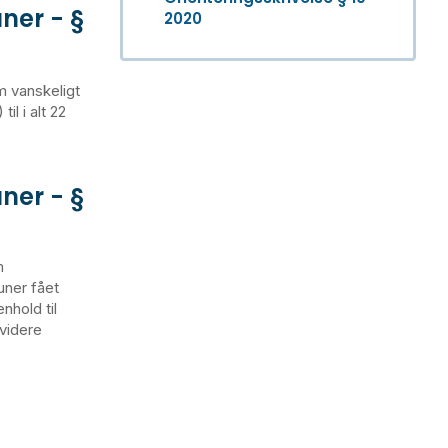
uner - §
2020
om vanskeligt
il i alt 22
uner - §
m
ner fået
enhold til
videre