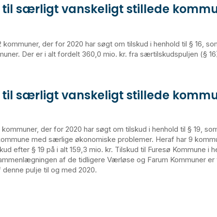
 til særligt vanskeligt stillede komm
62 kommuner, der for 2020 har søgt om tilskud i henhold til § 16, s
ner. Der er i alt fordelt 360,0 mio. kr. fra særtilskudspuljen (§ 16) t
 til særligt vanskeligt stillede komm
19 kommuner, der for 2020 har søgt om tilskud i henhold til § 19, so
ommune med særlige økonomiske problemer. Heraf har 9 kommu
lskud efter § 19 på i alt 159,3 mio. kr. Tilskud til Furesø Kommune i h
sammenlægningen af de tidligere Værløse og Farum Kommuner er 
f denne pulje til og med 2020.