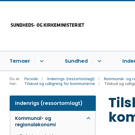
Temaer
Sundhed
Inde
Du er
Forside
Indenrigs (ressortomlagt)
Kommunal- og r
her:
Tilskud og udligning for kommunerne
Tilskud og udli
Til
Indenrigs (ressortomlagt)
kom
Kommunal- og
regionaløkonomi