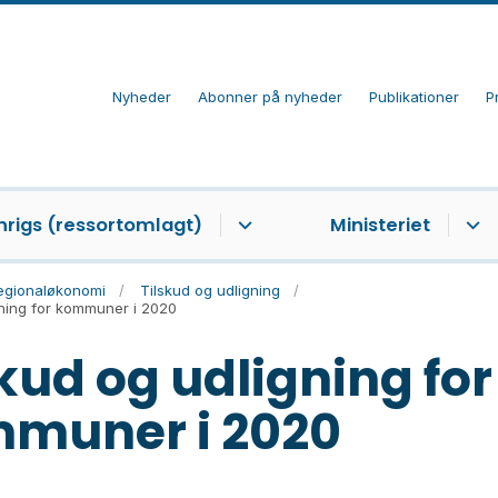
Nyheder
Abonner på nyheder
Publikationer
P
nrigs (ressortomlagt)
Ministeriet
egionaløkonomi
Tilskud og udligning
gning for kommuner i 2020
skud og udligning for
muner i 2020