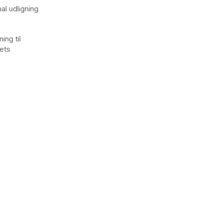
al udligning
ing til
dets