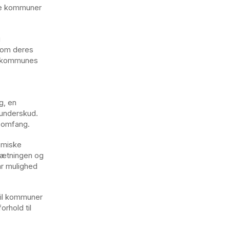
lle kommuner
g
 om deres
lt kommunes
g, en
 underskud.
e omfang.
omiske
nsætningen og
ar mulighed
 til kommuner
rhold til