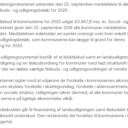
ndenrigsministeriet udsender den 25. september meddelelse til a
skuds- og udligningsbeløb for 2020.
tilskud til kommunerne for 2020 udgør 63.967,8 mio. kr. Social- o
isteriet giver den 25. september 2019 alle kommuner meddelelse
uddet. Meddelelsen indeholder en samlet oversigt over hver enke
 udligningsbeløb, som kommunerne kan lægge til grund for deres
ng for 2020.
 udligningssystemet består af et bloktilskud samt en landsudlignin
ligning og en tilskudsordning for kommuner med højt strukturelt
 der en række særlige tilskuds- og udligningsordninger af mindr
ystemet sigter mod at udjævne de forskelle i kommunernes økon
som skyldes forskelle i skattegrundlag, forskelle i alderssamme
en sociale struktur. Udligningen sikrer dermed, at alle kommuner h
e service på ligelige økonomiske vilkår.
ktilskuddet går til finansiering af landsudligningen samt tilskuddet
ukturelt underskud. Den resterende del fordeles til kommunerne i fo
gertal.