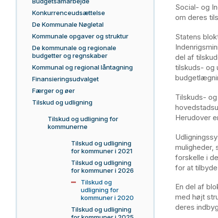
Budgetsamarbejde
Social- og I
Konkurrenceudsættelse
om deres til
De Kommunale Nøgletal
Statens blok
Kommunale opgaver og struktur
Indenrigsmin
De kommunale og regionale
budgetter og regnskaber
del af tilsk
tilskuds- og
Kommunal og regional låntagning
budgetlægni
Finansieringsudvalget
Færger og øer
Tilskuds- og
Tilskud og udligning
hovedstadsud
Herudover er
Tilskud og udligning for
kommunerne
Udligningss
Tilskud og udligning
muligheder, 
for kommuner i 2021
forskelle i d
Tilskud og udligning
for at tilbyd
for kommuner i 2026
Tilskud og
En del af blo
udligning for
med højt str
kommuner i 2020
deres indbyg
Tilskud og udligning
for kommuner i 2025