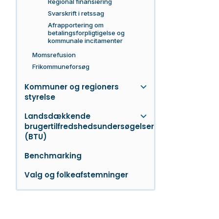
Regional finansiering
Svarskrift i retssag
Afrapportering om
betalingsforpligtigelse og
kommunale incitamenter
Momsrefusion
Frikommuneforsøg
Kommuner og regioners
styrelse
Landsdækkende
brugertilfredshedsundersøgelser
(BTU)
Benchmarking
Valg og folkeafstemninger