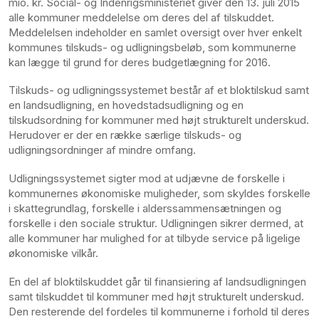
mio. kr. Social- og Indenrigsministeriet giver den 13. juli 2015
alle kommuner meddelelse om deres del af tilskuddet.
Meddelelsen indeholder en samlet oversigt over hver enkelt
kommunes tilskuds- og udligningsbeløb, som kommunerne
kan lægge til grund for deres budgetlægning for 2016.
Tilskuds- og udligningssystemet består af et bloktilskud samt
en landsudligning, en hovedstadsudligning og en
tilskudsordning for kommuner med højt strukturelt underskud.
Herudover er der en række særlige tilskuds- og
udligningsordninger af mindre omfang.
Udligningssystemet sigter mod at udjævne de forskelle i
kommunernes økonomiske muligheder, som skyldes forskelle
i skattegrundlag, forskelle i alderssammensætningen og
forskelle i den sociale struktur. Udligningen sikrer dermed, at
alle kommuner har mulighed for at tilbyde service på ligelige
økonomiske vilkår.
En del af bloktilskuddet går til finansiering af landsudligningen
samt tilskuddet til kommuner med højt strukturelt underskud.
Den resterende del fordeles til kommunerne i forhold til deres