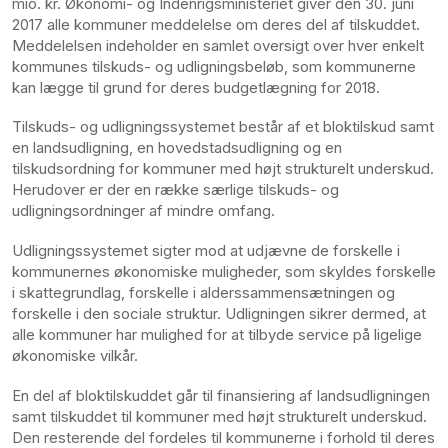
mio. kr. Økonomi- og Indenrigsministeriet giver den 30. juni
2017 alle kommuner meddelelse om deres del af tilskuddet.
Meddelelsen indeholder en samlet oversigt over hver enkelt
kommunes tilskuds- og udligningsbeløb, som kommunerne
kan lægge til grund for deres budgetlægning for 2018.
Tilskuds- og udligningssystemet består af et bloktilskud samt
en landsudligning, en hovedstadsudligning og en
tilskudsordning for kommuner med højt strukturelt underskud.
Herudover er der en række særlige tilskuds- og
udligningsordninger af mindre omfang.
Udligningssystemet sigter mod at udjævne de forskelle i
kommunernes økonomiske muligheder, som skyldes forskelle
i skattegrundlag, forskelle i alderssammensætningen og
forskelle i den sociale struktur. Udligningen sikrer dermed, at
alle kommuner har mulighed for at tilbyde service på ligelige
økonomiske vilkår.
En del af bloktilskuddet går til finansiering af landsudligningen
samt tilskuddet til kommuner med højt strukturelt underskud.
Den resterende del fordeles til kommunerne i forhold til deres