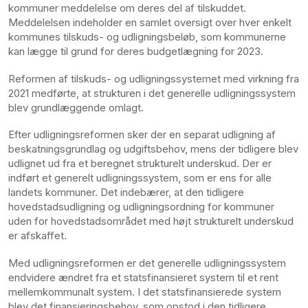
kommuner meddelelse om deres del af tilskuddet.
Meddelelsen indeholder en samlet oversigt over hver enkelt
kommunes tilskuds- og udligningsbeløb, som kommunerne
kan lægge til grund for deres budgetlægning for 2023.
Reformen af tilskuds- og udligningssystemet med virkning fra
2021 medførte, at strukturen i det generelle udligningssystem
blev grundlæggende omlagt.
Efter udligningsreformen sker der en separat udligning af
beskatningsgrundlag og udgiftsbehov, mens der tidligere blev
udlignet ud fra et beregnet strukturelt underskud. Der er
indført et generelt udligningssystem, som er ens for alle
landets kommuner. Det indebærer, at den tidligere
hovedstadsudligning og udligningsordning for kommuner
uden for hovedstadsområdet med højt strukturelt underskud
er afskaffet.
Med udligningsreformen er det generelle udligningssystem
endvidere ændret fra et statsfinansieret system til et rent
mellemkommunalt system. I det statsfinansierede system
blev det finansieringsbehov, som opstod i den tidligere