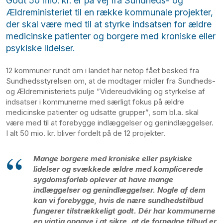
Godt 50 mio. kr. er på vej fra Sundheds- og
Ældreministeriet til en række kommunale projekter,
der skal være med til at styrke indsatsen for ældre
medicinske patienter og borgere med kroniske eller
psykiske lidelser.
12 kommuner rundt om i landet har netop fået besked fra
Sundhedsstyrelsen om, at de modtager midler fra Sundheds-
og Ældreministeriets pulje ”Videreudvikling og styrkelse af
indsatser i kommunerne med særligt fokus på ældre
medicinske patienter og udsatte grupper”, som bl.a. skal
være med til at forebygge indlæggelser og genindlæggelser.
I alt 50 mio. kr. bliver fordelt på de 12 projekter.
Mange borgere med kroniske eller psykiske
lidelser og svækkede ældre med komplicerede
sygdomsforløb oplever at have mange
indlæggelser og genindlæggelser. Nogle af dem
kan vi forebygge, hvis de nære sundhedstilbud
fungerer tilstrækkeligt godt. Dér har kommunerne
en vigtig opgave i at sikre, at de fornødne tilbud er