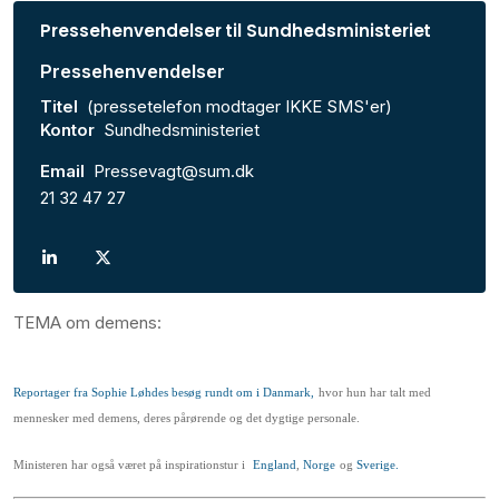
Pressehenvendelser til Sundhedsministeriet
Pressehenvendelser
Titel
(pressetelefon modtager IKKE SMS'er)
Kontor
Sundhedsministeriet
Email
Pressevagt@sum.dk
21 32 47 27
TEMA om demens:
Reportager fra Sophie Løhdes besøg rundt om i Danmark,
hvor hun har talt med
mennesker med demens, deres pårørende og det dygtige personale.
Ministeren har også været på inspirationstur i
England
,
Norge
og
Sverige.