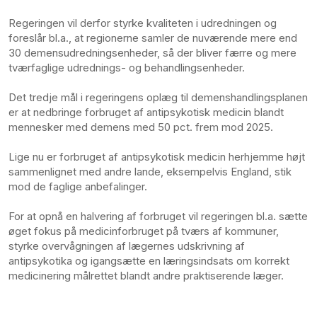
Regeringen vil derfor styrke kvaliteten i udredningen og
foreslår bl.a., at regionerne samler de nuværende mere end
30 demensudredningsenheder, så der bliver færre og mere
tværfaglige udrednings- og behandlingsenheder.
Det tredje mål i regeringens oplæg til demenshandlingsplanen
er at nedbringe forbruget af antipsykotisk medicin blandt
mennesker med demens med 50 pct. frem mod 2025.
Lige nu er forbruget af antipsykotisk medicin herhjemme højt
sammenlignet med andre lande, eksempelvis England, stik
mod de faglige anbefalinger.
For at opnå en halvering af forbruget vil regeringen bl.a. sætte
øget fokus på medicinforbruget på tværs af kommuner,
styrke overvågningen af lægernes udskrivning af
antipsykotika og igangsætte en læringsindsats om korrekt
medicinering målrettet blandt andre praktiserende læger.