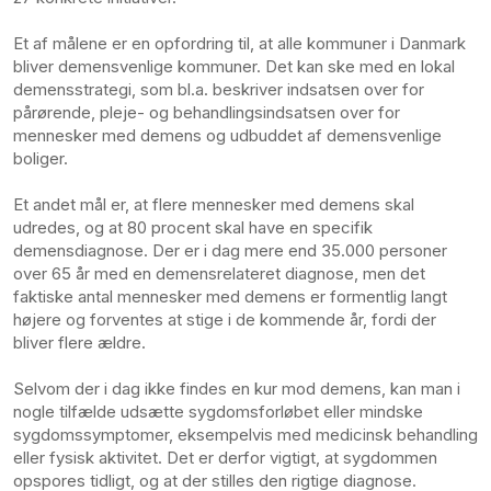
Et af målene er en opfordring til, at alle kommuner i Danmark
bliver demensvenlige kommuner. Det kan ske med en lokal
demensstrategi, som bl.a. beskriver indsatsen over for
pårørende, pleje- og behandlingsindsatsen over for
mennesker med demens og udbuddet af demensvenlige
boliger.
Et andet mål er, at flere mennesker med demens skal
udredes, og at 80 procent skal have en specifik
demensdiagnose. Der er i dag mere end 35.000 personer
over 65 år med en demensrelateret diagnose, men det
faktiske antal mennesker med demens er formentlig langt
højere og forventes at stige i de kommende år, fordi der
bliver flere ældre.
Selvom der i dag ikke findes en kur mod demens, kan man i
nogle tilfælde udsætte sygdomsforløbet eller mindske
sygdomssymptomer, eksempelvis med medicinsk behandling
eller fysisk aktivitet. Det er derfor vigtigt, at sygdommen
opspores tidligt, og at der stilles den rigtige diagnose.