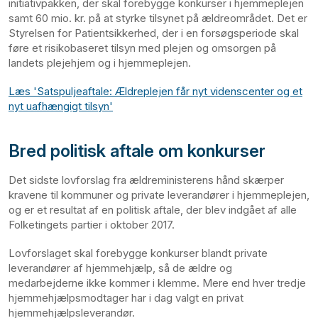
initiativpakken, der skal forebygge konkurser i hjemmeplejen
samt 60 mio. kr. på at styrke tilsynet på ældreområdet. Det er
Styrelsen for Patientsikkerhed, der i en forsøgsperiode skal
føre et risikobaseret tilsyn med plejen og omsorgen på
landets plejehjem og i hjemmeplejen.
Læs 'Satspuljeaftale: Ældreplejen får nyt videnscenter og et
nyt uafhængigt tilsyn'
Bred politisk aftale om konkurser
Det sidste lovforslag fra ældreministerens hånd skærper
kravene til kommuner og private leverandører i hjemmeplejen,
og er et resultat af en politisk aftale, der blev indgået af alle
Folketingets partier i oktober 2017.
Lovforslaget skal forebygge konkurser blandt private
leverandører af hjemmehjælp, så de ældre og
medarbejderne ikke kommer i klemme. Mere end hver tredje
hjemmehjælpsmodtager har i dag valgt en privat
hjemmehjælpsleverandør.