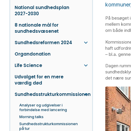
kommuner, 
National sundhedsplan
2027-2030
På besøget i
mellem kommu
8 nationale mål for
om både indl
sundhedsvæsenet
Kommissionen
Sundhedsreformen 2024
haft udfordr
Organdonation
– bl.a. genn
Life Science
Dagen rumme
sundhedsklyn
Udvalget for en mere
det nære s
værdig død
Sundhedsstrukturkommissionen
Analyser og udgivelser i
forbindelse med lancering
Morning talks
Sundhedsstrukturkommissionen
på tur