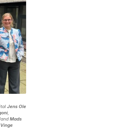
ital
Jens Ole
goni
,
lland
Mads
 Vinge