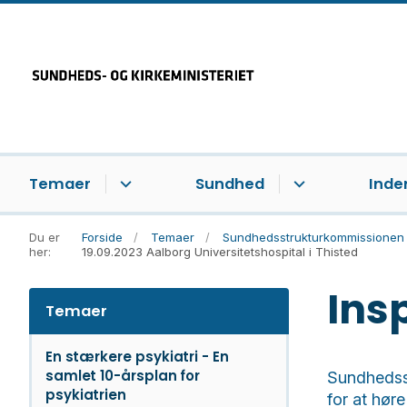
Temaer
Sundhed
Inde
Du er
Forside
Temaer
Sundhedsstrukturkommissionen
her:
19.09.2023 Aalborg Universitetshospital i Thisted
Ins
Temaer
En stærkere psykiatri - En
samlet 10-årsplan for
Sundhedss
psykiatrien
for at hø