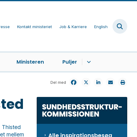
resse
Kontakt ministeriet
Job & Karriere
English
Ministeren
Puljer
Del med
sted
 Thisted
et mellem
Alle inspirationsbesøg