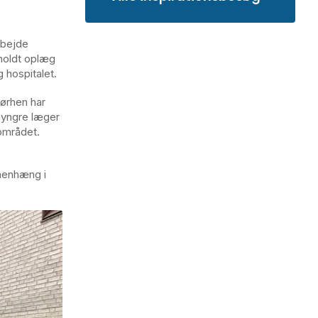
rbejde
holdt oplæg
hospitalet.
førhen har
 yngre læger
lområdet.
menhæng i