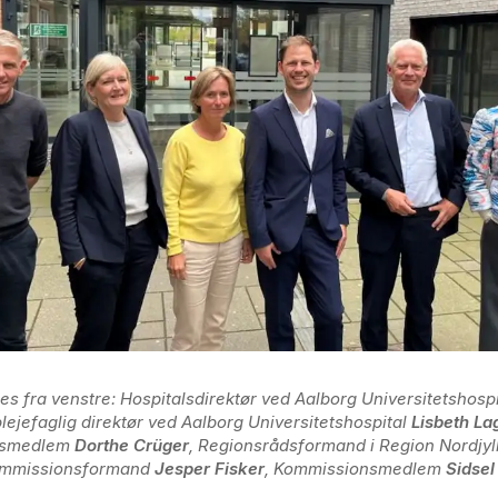
ses fra venstre: Hospitalsdirektør ved Aalborg Universitetshosp
lejefaglig direktør ved Aalborg Universitetshospital
Lisbeth La
nsmedlem
Dorthe Crüger
, Regionsrådsformand i Region Nordjy
ommissionsformand
Jesper Fisker
, Kommissionsmedlem
Sidsel