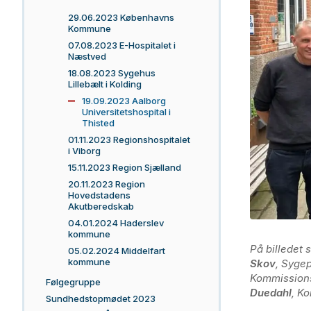
29.06.2023 Københavns
Kommune
07.08.2023 E-Hospitalet i
Næstved
18.08.2023 Sygehus
Lillebælt i Kolding
19.09.2023 Aalborg
Universitetshospital i
Thisted
01.11.2023 Regionshospitalet
i Viborg
15.11.2023 Region Sjælland
20.11.2023 Region
Hovedstadens
Akutberedskab
04.01.2024 Haderslev
kommune
På billedet 
05.02.2024 Middelfart
kommune
Skov
, Sygep
Kommissio
Følgegruppe
Duedahl
, K
Sundhedstopmødet 2023