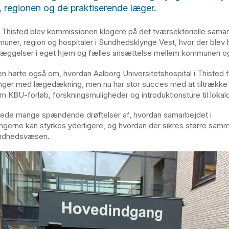
regionen og de praktiserende læger.
 Thisted blev kommissionen klogere på det tværsektorielle sama
ner, region og hospitaler i Sundhedsklynge Vest, hvor der blev 
æggelser i eget hjem og fælles ansættelse mellem kommunen og 
 hørte også om, hvordan Aalborg Universitetshospital i Thisted 
inger med lægedækning, men nu har stor succes med at tiltrække
em KBU-forløb, forskningsmuligheder og introduktionsture til loka
de mange spændende drøftelser af, hvordan samarbejdet i
gerne kan styrkes yderligere, og hvordan der sikres større sam
undhedsvæsen.