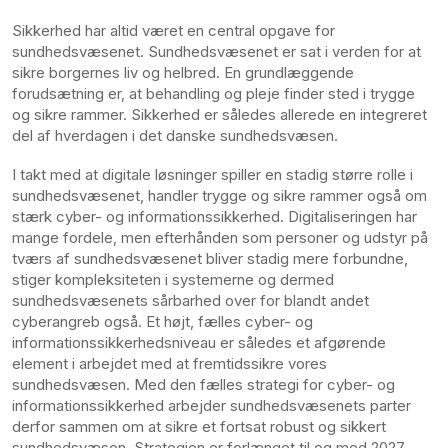
Sikkerhed har altid været en central opgave for
sundhedsvæsenet. Sundhedsvæsenet er sat i verden for at
sikre borgernes liv og helbred. En grundlæggende
forudsætning er, at behandling og pleje finder sted i trygge
og sikre rammer. Sikkerhed er således allerede en integreret
del af hverdagen i det danske sundhedsvæsen.
I takt med at digitale løsninger spiller en stadig større rolle i
sundhedsvæsenet, handler trygge og sikre rammer også om
stærk cyber- og informationssikkerhed. Digitaliseringen har
mange fordele, men efterhånden som personer og udstyr på
tværs af sundhedsvæsenet bliver stadig mere forbundne,
stiger kompleksiteten i systemerne og dermed
sundhedsvæsenets sårbarhed over for blandt andet
cyberangreb også. Et højt, fælles cyber- og
informationssikkerhedsniveau er således et afgørende
element i arbejdet med at fremtidssikre vores
sundhedsvæsen. Med den fælles strategi for cyber- og
informationssikkerhed arbejder sundhedsvæsenets parter
derfor sammen om at sikre et fortsat robust og sikkert
sundhedsvæsen.
Strategien er forlænget til og med 2027.