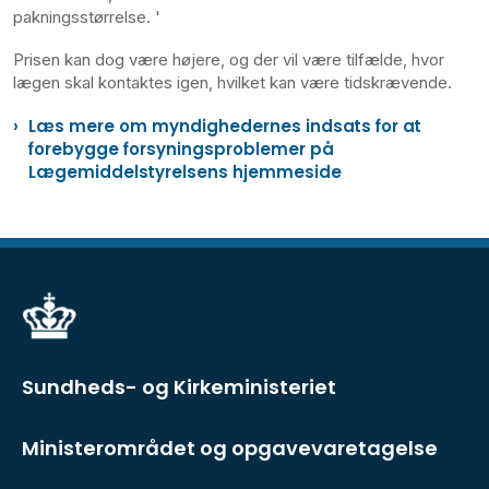
pakningsstørrelse. '
Prisen kan dog være højere, og der vil være tilfælde, hvor
lægen skal kontaktes igen, hvilket kan være tidskrævende.
Læs mere om myndighedernes indsats for at
forebygge forsyningsproblemer på
Lægemiddelstyrelsens hjemmeside
Sundheds- og Kirkeministeriet
Ministerområdet og opgavevaretagelse