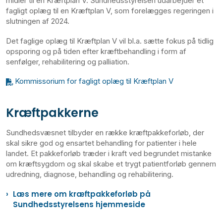
midler til en Kræftplan V. Sundhedsstyrelsen udarbejder et
fagligt oplæg til en Kræftplan V, som forelægges regeringen i
slutningen af 2024.
D
et faglige oplæg
til Kræftplan V
vil bl.a.
sætte fokus på
tidlig
opsporing
og på
tiden
efter kræftbehandling i form af
senfølger, rehabilitering og palliation.
Kommissorium for fagligt oplæg til Kræftplan V
Kræftpakkerne
Sundhedsvæsnet tilbyder en række kræftpakkeforløb, der
skal sikre god og ensartet behandling for patienter i hele
landet. Et pakkeforløb træder i kraft ved begrundet mistanke
om kræftsygdom og skal skabe et trygt patientforløb gennem
udredning, diagnose, behandling og rehabilitering.
Læs mere om kræftpakkeforløb på
Sundhedsstyrelsens hjemmeside