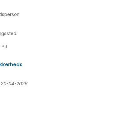
edsperson
ngssted.
j og
ikkerheds
t 20-04-2026