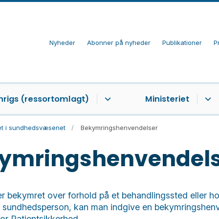
Nyheder
Abonner på nyheder
Publikationer
P
nrigs (ressortomlagt)
Ministeriet
tet i sundhedsvæsenet
Bekymringshenvendelser
ymringshenvendels
r bekymret over forhold på et behandlingssted eller h
t sundhedsperson, kan man indgive en bekymringshenve
for Patientsikkerhed