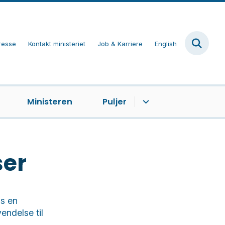
resse
Kontakt ministeriet
Job & Karriere
English
Ministeren
Puljer
er
os en
ndelse til