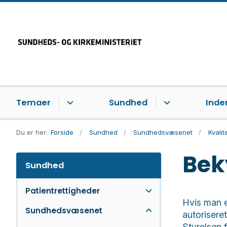
Temaer
Sundhed
Inde
Du er her:
Forside
Sundhed
Sundhedsvæsenet
Kvali
Bek
Sundhed
Patientrettigheder
Hvis man e
Sundhedsvæsenet
autorisere
Styrelsen 