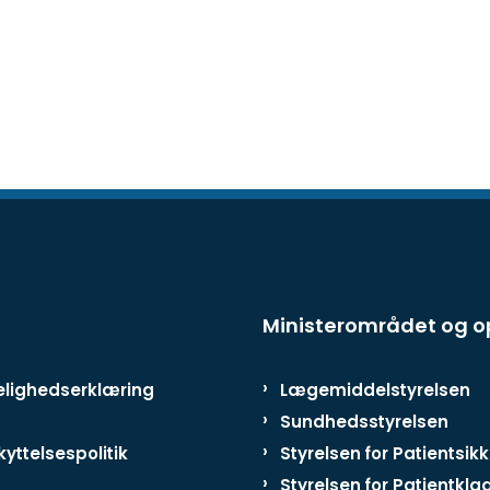
Ministerområdet og 
lighedserklæring
Lægemiddelstyrelsen
Sundhedsstyrelsen
yttelsespolitik
Styrelsen for Patientsik
Styrelsen for Patientkla