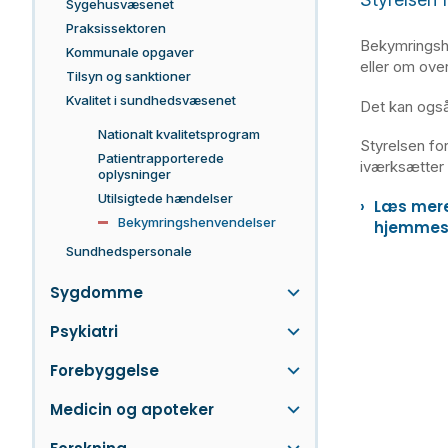
Sygehusvæsenet
Praksissektoren
Bekymringsh
Kommunale opgaver
eller om ove
Tilsyn og sanktioner
Kvalitet i sundhedsvæsenet
Det kan også
Nationalt kvalitetsprogram
Styrelsen fo
Patientrapporterede
iværksætter 
oplysninger
Utilsigtede hændelser
Læs mere
Bekymringshenvendelser
hjemmes
Sundhedspersonale
Sygdomme
Psykiatri
Forebyggelse
Medicin og apoteker