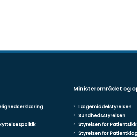
Ministerområdet og 
lighedserklæring
Lægemiddelstyrelsen
Sundhedsstyrelsen
yttelsespolitik
Styrelsen for Patientsik
Styrelsen for Patientkla