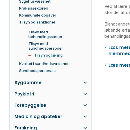
Sygehusvæsenet
Ved at lære a
Praksissektoren
stor del af 
Kommunale opgaver
Tilsyn og sanktioner
Blandt andet
løbende erfa
Tilsyn med
behandlings
behandlingssteder
Tilsyn med
Læs mere 
sundhedspersoner
hjemmes
Tilsyn og læring
Kvalitet i sundhedsvæsenet
Læs mere
Sundhedspersonale
Sygdomme
Psykiatri
Forebyggelse
Medicin og apoteker
Forskning