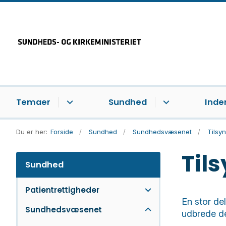
Temaer
Sundhed
Inde
Du er her:
Forside
Sundhed
Sundhedsvæsenet
Tilsy
Til
Sundhed
Patientrettigheder
En stor de
Sundhedsvæsenet
udbrede d